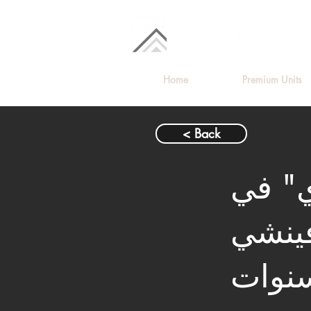
Home
Premium Units
< Back
ي" في
شي R7 بمقدم 0% وتقسيط على