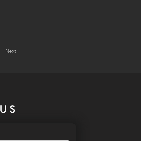
Next
US