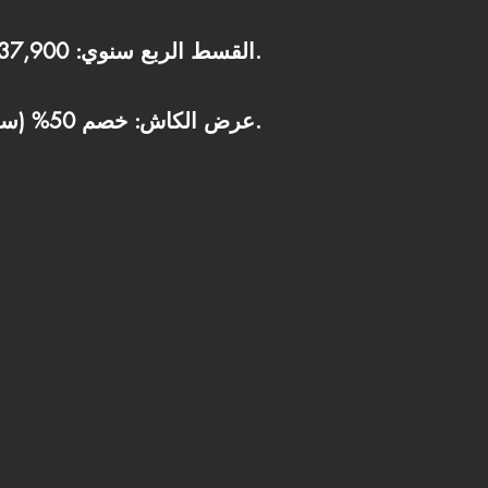
القسط الربع سنوي: 237,900 جنيه.
عرض الكاش: خصم 50% (سعر الكاش = 4,750,000 ج.م).