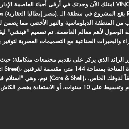
امتلك الآن وحدتك في أرقى أحياء العاصمة الإدارية الجديدة داخل كمبوند 
 من المنطقة الدبلوماسية والنهر الأخضر، مما يضمن لك 
الوصول لأهم معالم العاصمة. تم تصميم "فينشي" ليقد
الرائد الذي يركز على تقديم مجتمعات متكاملة؛ حيث يض
نوم، وهي "استلام فوري" بنظام طوب أحمر ( Shell
يمكنك التعاقد الآن بـ 0% مقدم وتقسيط على 10 سنوات، أو الا