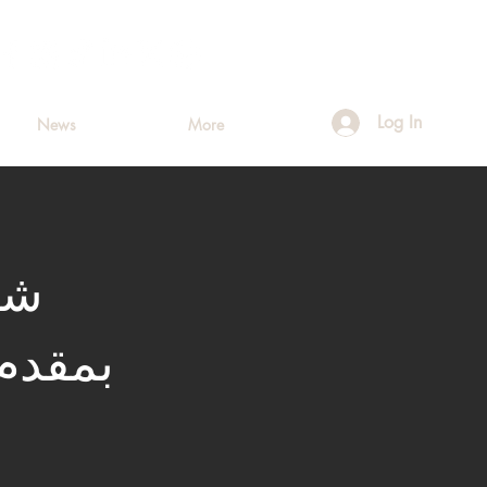
Log In
News
More
شق