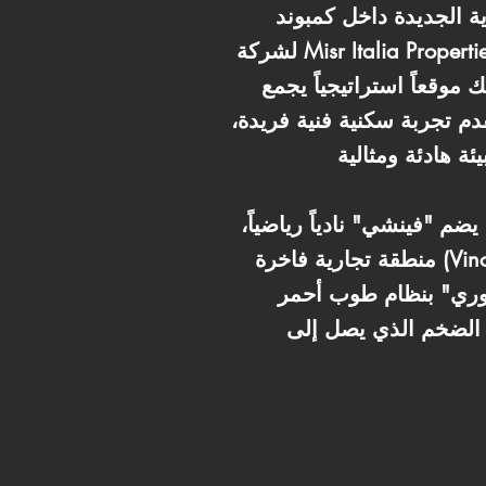
VINCI (فينشي)، الأيقونة المعمارية
لشركة Misr Italia Properties (مصر إيطاليا العقارية). يقع المشروع في منطقة الـ R7 المتميزة جداً، مباشرة على
موقعاً استراتيجياً يجمع
م تجربة سكنية فنية فريدة،
م "فينشي" نادياً رياضياً،
منطقة تجارية فاخرة (Vinci Street)، وخدمات أمنية متطورة. الوحدة المتاحة بمساحة 144 متر، مقسمة لغرفتين
Core &)، مما يتيح لك حرية تشطيبها وفقاً لذوقك الخاص.
ستفادة بخصم الكاش الضخم الذي يصل إلى