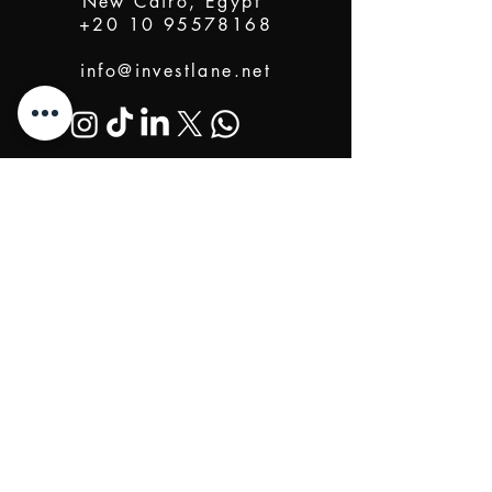
New Cairo, Egypt
+20 10 95578168
info@investlane.net
@2024 Proudly Created by Investlane Technology
Team