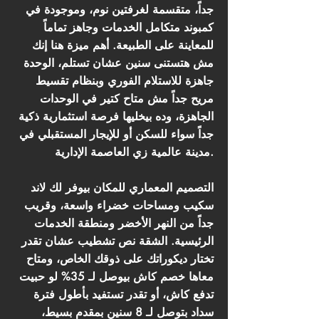
جداً، متقسمة لغرفتين نوم، وموجودة في
كمبوند متكامل الخدمات وجاهز تماماً
للمعاينة على الطبيعة. أهم ميزة هنا إنك
مش هتستنى سنين عشان تستلم، الوحدة
جاهزة للاستلام الفوري وبنظام تقسيط
مريح جداً مش متاح كتير في الوحدات
الجاهزة، وده بيخليها فرصة استثمارية ذكية
جداً سواء للسكن أو للإيجار المستقبلي في
مدينة عالمية زي العاصمة الإدارية.
التصميم المعماري للمكان بيوفر لك لاند
سكيب ومساحات خضراء واسعة، وقريب
جداً من النهر الأخضر ومنطقة الخدمات
الرئيسية. الشقة نص تشطيب عشان تقدر
تختار ديكوراتك على ذوقك الخاص، ومتاح
معاها خصم كاش بيوصل لـ 35% لو حبيت
تدفع كاش، أو تقدر تستفيد بأطول فترة
سداد بتوصل لـ 8 سنين بمقدم بسيط،