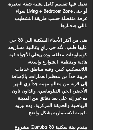
تعمل فيها تقسيم كامل يشبه شقة صغيرة،
سواء Living + Bedroom Zone أو حتى
غرفة منفصلة حسب طريقة التشطيب
اللي هتختارها.
حي R8 بقى من أكتر الأحياء السكنية اللي
عليها طلب، لأنه حي راقٍ وغالبية مشاريعه
كومباوندات مغلقة، وده بيخلي الأجواء فيه
هادية ومنظمة. الشوارع واسعة،
اللاندسكيب كبير، وفيه مناطق خدمات
قريبة جداً من معظم العمارات، بالإضافة
إلى قربه من معالم مهمة جداً زي النهر
الأخضر، الحي الدبلوماسي، والداون تاون.
ده غير إنه على بعد دقائق من المدينة
الرياضية والحديقة المركزية، وده بيزود
قيمته الاستثمارية بشكل واضح.
مشروع Qurtuba R8 بيقدم بيئة سكنية