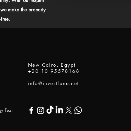
ently. With our expert
 we make the property
free.
New Cairo, Egypt
+20 10 95578168
info@investlane.net
ogy Team