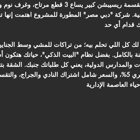
والحي الدبلوماسي. الشقة متقسمة ريسيبشن كبير يساع 3
عية. شركة "دبي مصر" المطورة للمشروع اهتمت إنها 
لك كل اللي تحلم بيه؛ من تراكات للمشي وسط الجناي
ة بالكامل. بفضل نظام "البيت الذكي"، حياتك هتكون أ