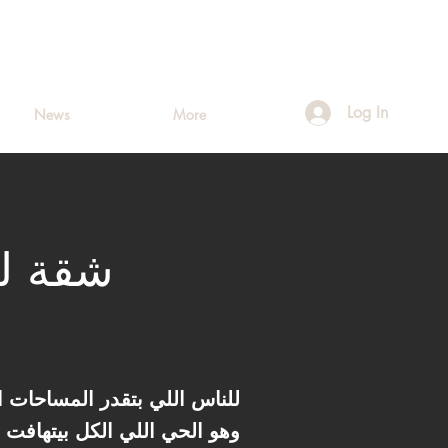
Log In
News
More
شقة لل