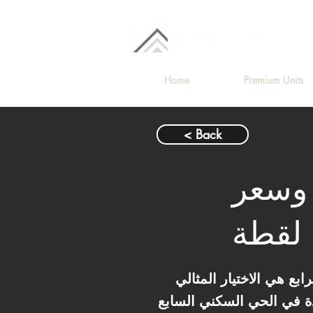
Home
Premium Units
< Back
 وسعر
لقطة
لمفتوح، الشقة الـ 177 متر في الدور الرابع هي الاختيار المثالي
بع R7، وهو الحي اللي الكل بيتهافت عليه دلوقتي لقربه من محور بن زايد