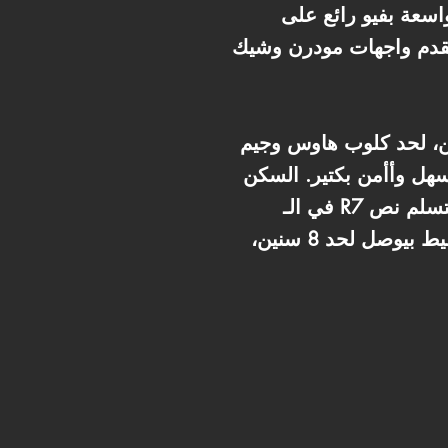
 قطع مرتاح، وغرف نوم واسعة بفيو رائع على
تقدم واجهات مودرن وشيك
ن، لحد كلوب هاوس وجيم
سهل وأأمن بكتير. السكن
في الـ R7 بيخليك قريب من أرقى المولات والمدارس الدولية، يعني كل طلباتك جنبك. الشقة بتتسلم نص
تشطيب وبنقدم لك خصم حصري 5%، والسعر شامل اشتراك النادي والجراج، والتقسيط بيوصل لحد 8 سنين،