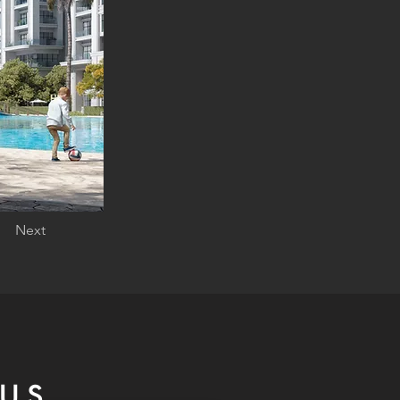
Next
US