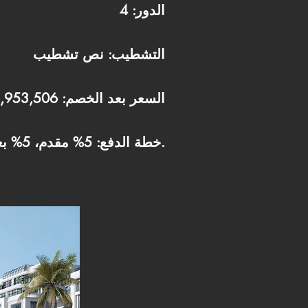
الدور: 4
التشطيب: نص تشطيب
السعر بعد الخصم: 6,953,506
خطة الدفع: 5% مقدم، 5% بعد 6 شهور، والباقي على 8 سنوات.