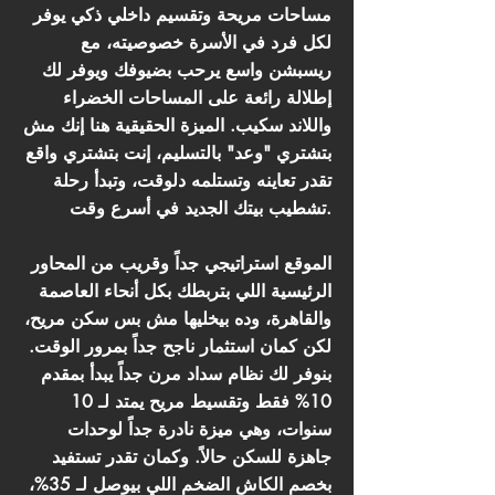
مساحات مريحة وتقسيم داخلي ذكي يوفر
لكل فرد في الأسرة خصوصيته، مع
ريسبشن واسع يرحب بضيوفك ويوفر لك
إطلالة رائعة على المساحات الخضراء
واللاند سكيب. الميزة الحقيقية هنا إنك مش
بتشتري "وعد" بالتسليم، إنت بتشتري واقع
تقدر تعاينه وتستلمه دلوقت، وتبدأ رحلة
تشطيب بيتك الجديد في أسرع وقت.
الموقع استراتيجي جداً وقريب من المحاور
الرئيسية اللي بتربطك بكل أنحاء العاصمة
والقاهرة، وده بيخليها مش بس سكن مريح،
لكن كمان استثمار ناجح جداً بمرور الوقت.
بنوفر لك نظام سداد مرن جداً يبدأ بمقدم
10% فقط وتقسيط مريح يمتد لـ 10
سنوات، وهي ميزة نادرة جداً لوحدات
جاهزة للسكن حالاً. وكمان تقدر تستفيد
بخصم الكاش الضخم اللي بيوصل لـ 35%،