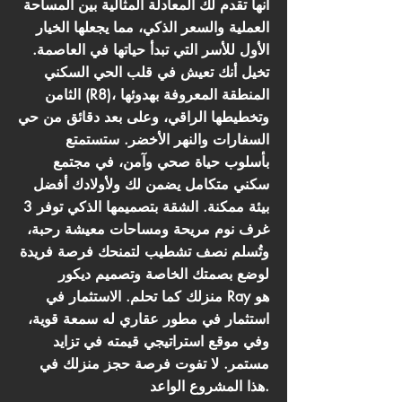
أنها تقدم لك المعادلة المثالية بين المساحة
العملية والسعر الذكي، مما يجعلها الخيار
الأول للأسر التي تبدأ حياتها في العاصمة.
تخيل أنك تعيش في قلب الحي السكني
الثامن (R8)، المنطقة المعروفة بهدوئها
وتخطيطها الراقي، وعلى بعد دقائق من حي
السفارات والنهر الأخضر. ستستمتع
بأسلوب حياة صحي وآمن، في مجتمع
سكني متكامل يضمن لك ولأولادك أفضل
بيئة ممكنة. الشقة بتصميمها الذكي توفر 3
غرف نوم مريحة ومساحات معيشة رحبة،
وتُسلم نصف تشطيب لتمنحك فرصة فريدة
لوضع بصمتك الخاصة وتصميم ديكور
منزلك كما تحلم. الاستثمار في Ray هو
استثمار في مطور عقاري له سمعة قوية،
وفي موقع استراتيجي قيمته في تزايد
مستمر. لا تفوت فرصة حجز منزلك في
هذا المشروع الواعد.