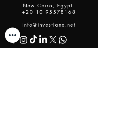
New Cairo, Egypt
+20 10 95578168
info@investlane.net
@2024 Proudly Created by Investlane Technology
Team