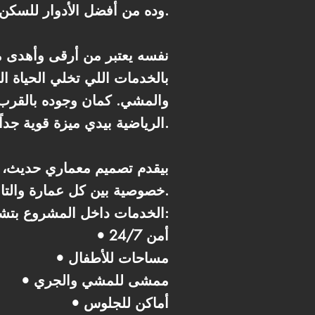
وده من أفضل الأدوار للسكن لأنه بيدّي توازن بين الارتفاع المناسب والتهوية الجيدة والإضاءة الطبيعية.
بالخدمات اللي تخلي الحياة ال
والمشي. كمان وجوده بالقرب م
الرياضية بيدي ميزة قوية جداً للسكن والاستثمار.
خصوصية بين كل عمارة والتانية. اللاندسكيب كبير وموزع بطريقة بتخلي المكان كله رايق ومريح.
الخدمات داخل المشروع بتشمل:
• أمن 24/7
• مساحات للأطفال
• ممشى للمشي والجري
• أماكن للجلوس