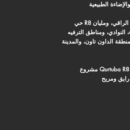
حي R8 نفسه يعتبر من أرقى وأهدى مناطق العاصمة الإدارية. الحي متخطط بالكامل للسكن الراقي، ومليان
 النوادي، ومناطق الترفيه
طقة الداون تاون، والمدينة
مشروع Qurtuba R8 بيقدم تصميم معماري حديث، بمداخل شيك، وتوزيع مباني مدروس علشان يكون فيه