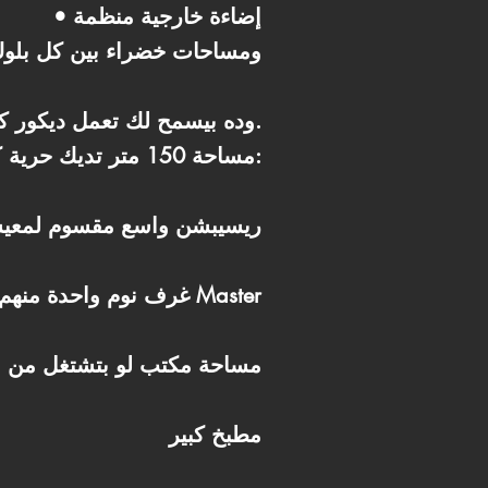
• إضاءة خارجية منظمة
• ومساحات خضراء بين كل بلوك
الميزة الكبيرة إن الوحدة Core & Shell، وده بيسمح لك تعمل ديكور كامل يناسب احتياجات عيلتك.
مساحة 150 متر تديك حرية كبيرة جداً في تصميم:
ريسيبشن واسع مقسوم لمعي
3 غرف نوم واحدة منهم ممكن تكون Master
مساحة مكتب لو بتشتغل من ا
مطبخ كبير