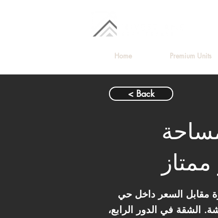
Home
Premium Units
< Back
3 غرف بمساحة
ممتاز
حي R8، لأنها بمساحة 150 متر بثلاث
. الشقة في الدور الرابع،