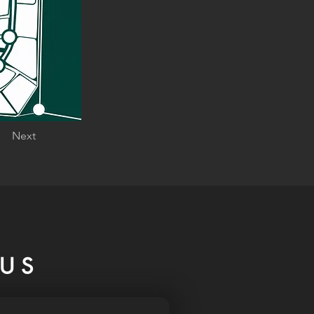
Next
US