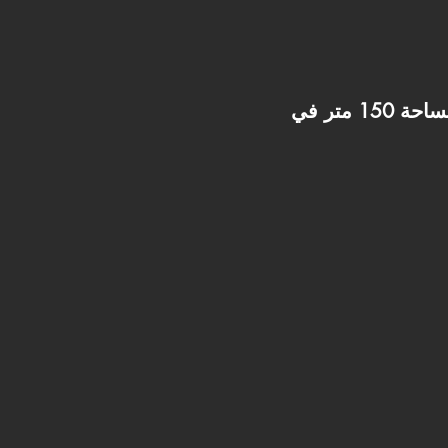
السعر 4,773,600 يعتبر من أقوى الأسعار لمساحة 150 متر في R8، خصوصاً إن المنطقة أسعارها بتزيد