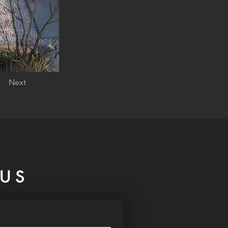
Next
US