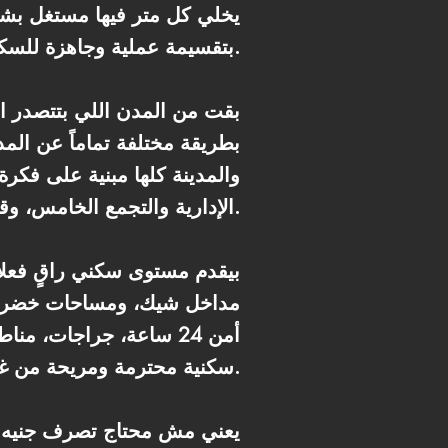
يخلي كل متر فيها مستغل بشكل
بتقسيمة عملية وجاهزة للسكن من أول يوم.
بطريقة مختلفة تماماً عن ال
والمدينة كلها مبنية على فكرة 
الإدارية والتجمع الخامس، وقريبة من أهم المحاور: الدائري الأوسطي، محور الأمل، ومحور بن زايد.
مداخل شيك، ومساحات خضراء م
أمن 24 ساعة، جراجات،
سكنية محترمة ومريحة من غير ما تحتاج تخرج برا الكمبوند كتير.