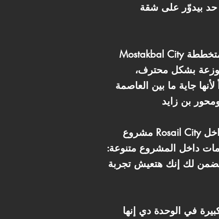
 حد بيدوّر على شقة
Mostakbal City بقت من المدن اللي بتتصدر المشهد دلوقتي في القاهرة الجديدة، لأنها مدينة حديثة متخططة
 موزعة بشكل محترف،
أنها جاية ما بين العاصمة
مشروع Rosail City داخل Mostakbal City بيقدم مستوى سكني راقٍ فعلاً… تصميمات حديثة، واجهات جذابة،
مات داخل المشروع متنوعة:
ه يضمن لك إنك هتعيش تجربة
إنها Fully Finished، يعني مش محتاج تصرف جنيه زيادة على التشطيب ولا تهتم