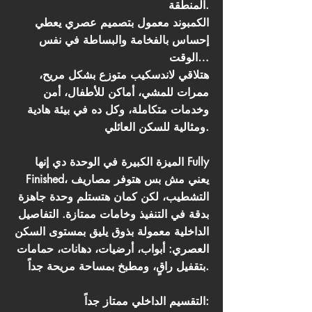
المنطقة.
الكمبوند معمول بتصميم عصري يعطي
إحساس بالفخامة والبساطة في نفس
الوقت…
هتلاقي لاندسكيب متوزع بشكل مريح،
ممرات للمشي، أماكن للأطفال، أمن
وخدمات متكاملة، وكل ده في بيئة هادية
ومثالية للسكن العائلي.
الميزة الكبيرة في الوحدة دي إنها Fully
Finished، يعني مش بس هتوفر مصاريف
التشطيب، لكن كمان هتستلم وحدة جاهزة
بدقة في التنفيذ وخامات ممتازة. التفاصيل
الداخلية معمولة بذوق يليق بمستوى السكن
العصري: أبواب، أرضيات، دهانات، حمامات
بتقفيل راقٍ، ومطبخ بمساحة مريحة جداً.
التقسيم الداخلي ممتاز جداً: