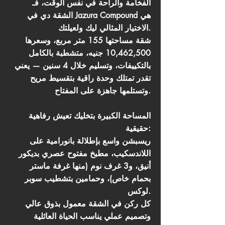
الفخامة والراحة في نفس الوقت، فـ
الشقة دي في Jazura Compound هي
الاختيار المثالي ليك ولعيلتك.
شقة مساحتها 155 متر مربع، وسعرها
10,462,500 جنيه، متشطبة بالكامل
بالتكييفات، وتسليم خلال 4 سنين — يعني
تقدر تمتلك وحدة راقية بتقسيط مريح
وتستلمها جاهزة على المفتاح.
المساحة الكبيرة بتخليك تعيش رفاهية
حقيقية:
ريسبشن واسع بإطلالة بانورامية على
اللاندسكيب، مطبخ مفتوح عصري بديكور
أنيق، و3 غرف نوم (منها غرفة ماستر
بحمام خاص)، وحمامين بتشطيب سوبر
لوكس.
كل ركن في الشقة معمول بذوق عالي
وتصميم عملي يناسب الحياة العائلية