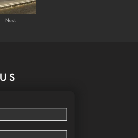
Next
US