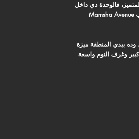
لمتميز، فالوحدة دي داخل
Mamsha Avenue تعتبر ممتازة لأي أسرة. الشقة 168 متر بإطلالة مباشرة على الممشى وتشطيب Fully
ده بيدي المنطقة ميزة