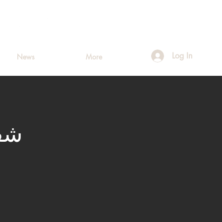
Log In
News
More