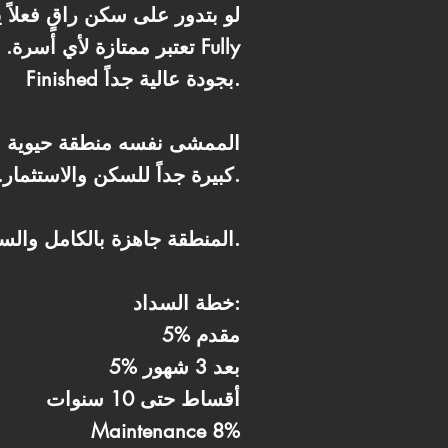
لو بتدور على سكن راقٍ فعلاً 
Finished بجودة عالية جداً.
الممشى نفسه منطقة حيوية ف
كبيرة جداً للسكن والاستثمار. الشقة واسعة ومقسمة بشكل عملي جداً، الريسبشن كبير وغرف النوم واسعة.
المنطقة جاهزة بالكامل والسكان موجودين فعلاً.
خطة السداد:
5% مقدم
5% بعد 3 شهور
أقساط حتى 10 سنوات
Maintenance 8%