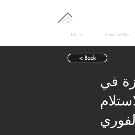
Home
Premium Units
< Back
ميزة في
ستلام
لفوري