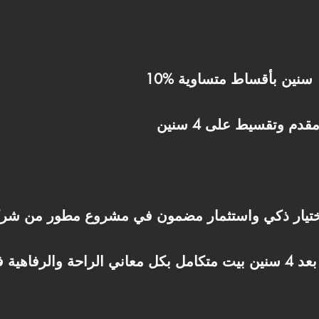
احجز شقتك النهاردة، واستلم بعد 4 سنين بيت متكامل بكل معاني الراح