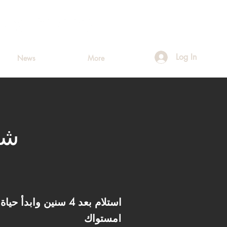
Log In
News
More
مستواك!