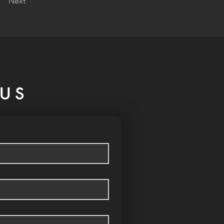
Next
US