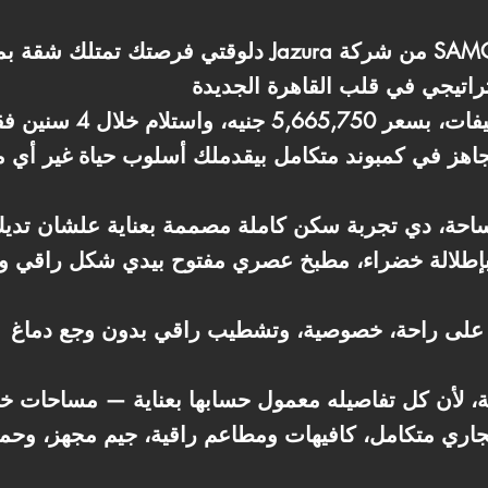
الشقة متشطبة بالكامل بالت
رد مساحة، دي تجربة سكن كاملة مصممة بعناية علشان تد
طلالة خضراء، مطبخ عصري مفتوح بيدي شكل راقي ومر
اري متكامل، كافيهات ومطاعم راقية، جيم مجهز، وحمام