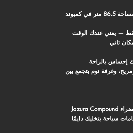
دلوقتي فرصتك تمتلك شقة بمساحة 86.5 متر في كمبوند Jazura من شركة SAMCO، المشروع اللي بيجمع بين
كييفات، بسعر 5,665,750 جنيه، واستلام خلال 4 سنين فقط — يعني عندك الوقت
يك إحساس بالراحة
يح، وغرفة نوم بتجمع بين
Jazura Compound هو عنوان الحياة الهادية الراقية، لأن كل تفاصيله معمول حسابها بعناية — مساحات خضراء
ات سباحة بتخليك دايمًا