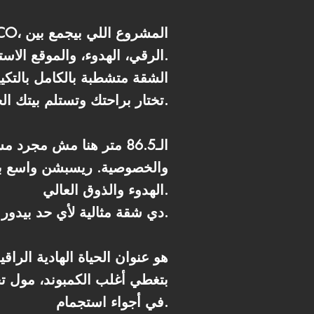
الرقي، الهدوء، والموقع الاستراتيجي في قلب القاهرة الجديدة.
تختار براحتك وتستلم بيتك الجاهز في كمبوند متكامل بيقدملك أسلوب حياة غير أي مكان تاني.
الـ86.5 متر هنا مش مج
والخصوصية. ريسبشن واسع بإ
الهدوء والذوق العالي.
دي شقة مثالية لأي حد بيدور على راحة، خصوصية، وتشطيب راقي بدون وجع دماغ.
بتغطي أغلب الكمبوند، مول تج
في أجواء استجمام.