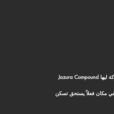
Jazura Compound مش بس عنوان للسكن، ده اختيار ذكي واستثمار مضمون في مشروع مطور من شركة ليها
ة والرفاهية في مكان فعلاً يستحق تسكن