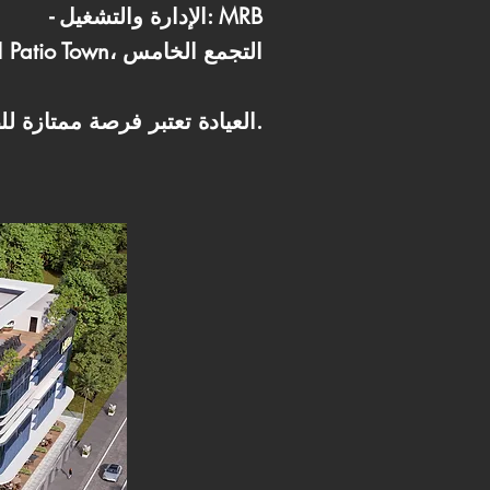
- الإدارة والتشغيل: MRB
- الموقع: محور الجزيرة، أمام Patio Town، التجمع الخامس
العيادة تعتبر فرصة ممتازة للطبيب اللي محتاج افتتاح فوري بمساحة متكاملة وتشغيل احترافي.