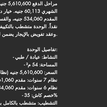
نقداً. الوحدة متشطب بالتكييف
وجود إدارة تشغيل MRB وعقد تفويض بالإيجار يضمن لك مرونة تشغيلية وعائد مستقر.
تفاصيل الوحدة:
- النشاط: عيادة / طبي
- المساحة: 54 م²
- السعر: 5,610,600 جنيه (نظام 7 سنوات) أو 5,340,600 جنيه (نظام 6 سنوات)
- نظام 7 سنوات: مقدم 561,060 جنيه، قسط شهري 60,113 جنيه
- نظام 6 سنوات: مقدم 534,060 جنيه، قسط شهري 66,757 جنيه
- خصم كاش: 35%
- التشطيب: متشطب بالكامل با