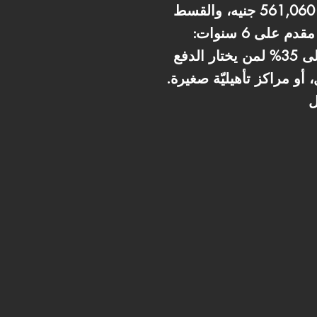
مراحل الدفع 5,610,600 جنيه مع نظام 10% مقدم وتقسيط على 7 سنوات: المقدم 561,060 جنيه، والقسط
الشهري 60,113 جنيه. خيار دفع آخر مع تكلفة إجمالية 5,340,600 جنيه ونظام 10% مقدم على 6 سنوات:
المقدم 534,060 جنيه، والقسط الشهري 66,757 جنيه. كما يوجد خصم نقدي يصل إلى 35% لمن يختار الدفع
أو مراكز تأهيليّة صغيرة.