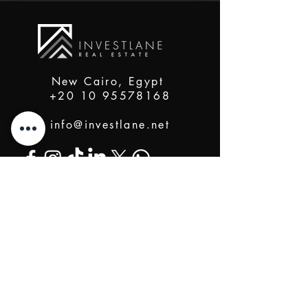
New Cairo, Egypt
+20 10 95578168
info@investlane.net
@2024 Proudly Created by Investlane Technology
Team