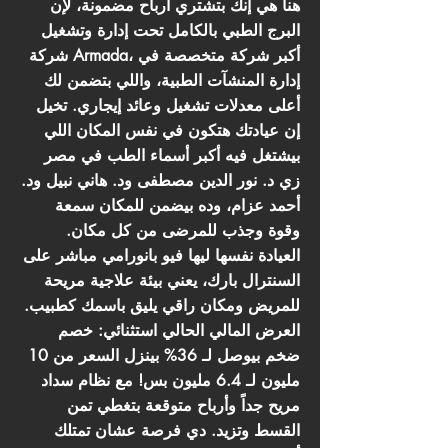
هنا هي إنك بتشتري أرباح مضمونة، لإن
البرج الطبي بالكامل تحت إدارة وتشغيل
شركة Armada، أكبر شركة متخصصة في
إدارة المنشآت الطبية، واللي بتضمن لك
أعلى معدلات تشغيل وعائد إيجاري. تخيل
إن عيادتك هتكون في نفس المكان اللي
بيشتغل فيه أكبر أسماء الطب في مصر
زي د. نور الدين مصطفى ود. هاني نبيل ود.
أحمد عزام، وده بيضمن للمكان سمعة
وقوة وجذب للمرضى من كل مكان.
العيادة نفسها ليها فيو بانورامي مباشر على
السنترال بارك، يعني بيئة علاجية مريحة
للمريض ومكان راقي يليق باسمك كطبيب.
العرض المالي الحالي استثنائي: خصم
ضخم بيوصل لـ 36% بينزل السعر من 10
مليون لـ 6.4 مليون بس! مع نظام سداد
مريح جداً وأرباح متوقعة بتغطي تمن
القسط وتزيد. دي فرصة عشان تمتلك