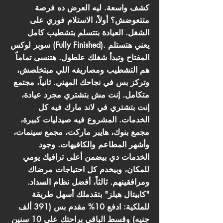
كشف واسعة. ليه العرض ده فرصة
متتعوضش؟ أولاً، الاستلام فوري على
الشغل. العيادة بتتسلم بتشطيب كامل
سوبر لوكس (Fully Finished). يعني هتستلم
المفتاح وتبدأ شغلك علطول. هتنسى تماماً
هم التشطيب ومصاريفه اللي مبتخلصش،
وتركز بس في نجاحك المهني. ثانياً، مجتمع
متكامل. إنت مش بتشتري مجرد عيادة،
إنت بتشتري في لاند مارك فيه كل
الخدمات. المشروع فيه صيدليات كبيرة،
مجمع بنوك، هايبر ماركت، مجمع سينمات،
وأشهر المطاعم والكافيهات. وجود
الخدمات دي بيضمن أعلى ترافيك يومي
للمكان، وبيخدم كل احتياجات مرضاك
ومرافقينهم. ثالثاً، أفضل نظام السداد.
"كابيتال هيلز" بتقدملك أسهل طريقة
للملكية: ادفع 10% مقدم بس (391 ألف
جنيه) وقسط الباقي براحتك على 10 سنين