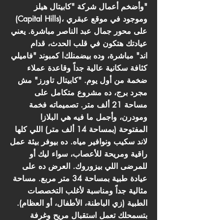
وأضخم أعمال شركة "كابيتال هيلز"
(Capital Hills)، وموجود في موقع عبقري
على محور جمال عبد الناصر مباشرة. يعني
عيادتك هتكون في قلب الحدث، قدام
كمبوند "فاميلي lاند" مباشرة، وده بيضمنلك
كثافة سكانية عالية جداً وقاعدة عملاء
ضخمة من أول يوم. "كابيتال تاورز" مش
مجرد برج، ده مشروع متكامل على
مساحة 21 ألف متر. تصميماته فخمة
ومودرن، وأجمل ما فيه هي البلازا
المفتوحة (بمساحة 14 ألف متر) اللي كلها
لاند سكيب ونوافير مياه. ده بيوفر بيئة عمل
راقية ومريحة للأعصاب، سواء ليك أو
للمرضى اللي بيزوروك. العرض ده على
عيادة طبية بمساحة 34 متر مربع. مساحة
مثالية جداً ومناسبة لأغلب التخصصات
الطبية (زي الباطنة، الأطفال، أو العظام).
بتسمحلك تعمل استقبال مريح وغرفة