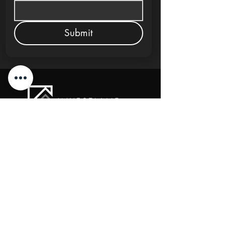
Submit
New Cairo, Egypt
+20 10 95578168
info@investlane.net
@2024 Proudly Created by Investlane Technology
Team