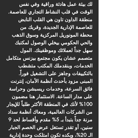
لك بيئة عمل هادئة وراقية وفي نفس
الوقت في قلب النشاط التجاري للعاصمة.
منطقة الداون تاون هي القلب النابض
للعاصمة الإدارية الجديدة، وقربك من
محطة المونوريل المركزية وسوق الذهب
والحي الحكومي بيخلي الوصول لمكتبك
سهل جداً لعملائك وموظفينك. المول
متصمم عشان يكون مجتمع بيزنس متكامل
الخدمات، وبنقدملك المكتب متشطب
بالتكييفات وجاهز على التشغيل فوراً.
المبنى مزود بأحدث أنظمة الأمان، إنترنت
فائق السرعة، وخدمات ريسبشن وحراسة
على مدار الساعة. الاستثمار هنا مضمون
100% لأنك في المنطقة الأكثر طلباً للإيجار
من الشركات العالمية، ومعاك أنظمة سداد
مرنة جداً بتبدأ بـ 5% مقدم وأقساط لحد 9
سنين، أو تقدر تستغل عرض الخصم الجبار
الـ 20%، وبكده تكون امتلكت وحدة إدارية