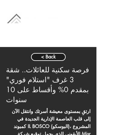
< Back
فرصة سكنية للعائلات.. شقة
3 غرف "استلام فوري"
بمقدم 0% وأقساط على 10
سنوات
ارتقِ بمستوى معيشة أسرتك وانتقل الآن
إلى قلب العاصمة الإدارية الجديدة في
كمبوند IL BOSCO (البوسكو)، المشروع
الأيقوني الذي يحمل توقيع شركة Misr