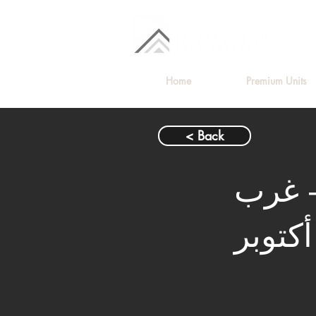
Home
Premium Units
< Back
– غرب