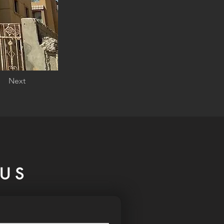
Next
US