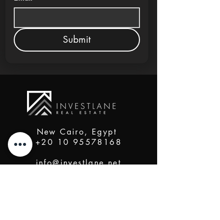
Submit
New Cairo, Egypt
+20 10 95578168
info@investlane.net
@2024 Proudly Created by Investlane Technology