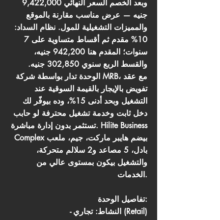
وبعد الخصم السعر النهائي 9,422,000
جنيه — عرض مناسب مقارنة بالموقع
والمميزات التشغيلية للمول. نظام السداد:
10% مقدم ثم أقساط متساوية على 7
سنوات؛ المقدم هنا 942,200 جنيه،
والقسط الربع سنوي 302,850 جنيه.
الوحدة تدار بواسطة شركة MRB، مع عقد
تفويض بالإيجار بالقيمة السوقية عند
التشغيل وبحد أدنى 15%، وده بيوفّر لك
دخل ثابت وخدمة تشغيل محترفة لو حابب
تستثمر بدون إدارة مباشرة. Hilite Business
Complex بيضم هايبر ماركت، جيم، ملعب
بادل، 5 مصاعد و2 سلالم متحركة،
والتشغيل بيكون بمستوى عالي من
الخدمات.
تفاصيل الوحدة:
- النشاط: تجاري (Retail)