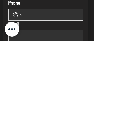
Phone
Email
Submit
New Cairo, Egypt
+20 10 95578168
info@investlane.net