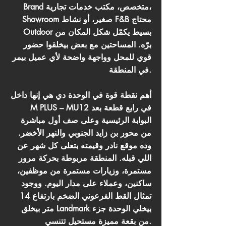
Brand متخصص، مكتب خدمات تجارية،
Showroom صغير، أو نشاط F&B محتاج
Outdoor بسيط يكمّل شكل المكان من
برّه. المساحتين مع بعض بيخلقوا حضور
قوي للمحل وواجهة واضحة لأي عميل بيمر
في المنطقة.
أهم نقطة قوة في الوحدة دي هي إنها داخل
M PLUS – MU12 في رابع قطعة بعد
البوابة الرئيسية وعلى صف أول مباشرة
من محور بن زايد الجنوبي والنهر الأخضر.
وده موقع نادر وقيمته بتعلى كل شهر عن
اللي قبله. المنطقة مربوطة بحركة مرور
مستمرة، وزيارات مستمرة من موظفين،
ساكنين، وعملاء على مدار اليوم. ووجود
تمثال القط الفرعوني الضخم بارتفاع 14
متر بيخلق Landmark بيخلي الوحدة جزء
من بقعة مميزة مستحيل تتنسي.