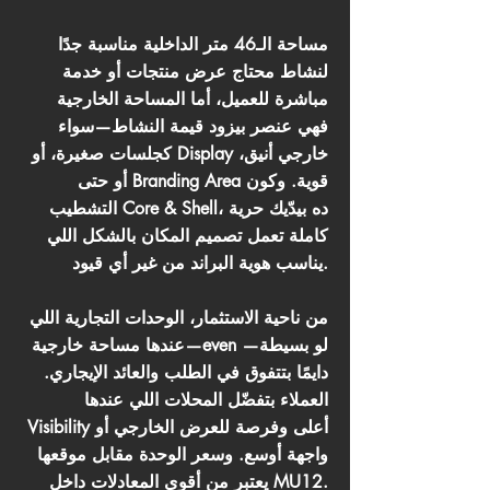
مساحة الـ46 متر الداخلية مناسبة جدًا
لنشاط محتاج عرض منتجات أو خدمة
مباشرة للعميل، أما المساحة الخارجية
فهي عنصر بيزود قيمة النشاط—سواء
كجلسات صغيرة، أو Display خارجي أنيق،
أو حتى Branding Area قوية. وكون
التشطيب Core & Shell، ده بيدّيك حرية
كاملة تعمل تصميم المكان بالشكل اللي
يناسب هوية البراند من غير أي قيود.
من ناحية الاستثمار، الوحدات التجارية اللي
عندها مساحة خارجية—even لو بسيطة—
دايمًا بتتفوق في الطلب والعائد الإيجاري.
العملاء بتفضّل المحلات اللي عندها
Visibility أعلى وفرصة للعرض الخارجي أو
واجهة أوسع. وسعر الوحدة مقابل موقعها
يعتبر من أقوى المعادلات داخل MU12.