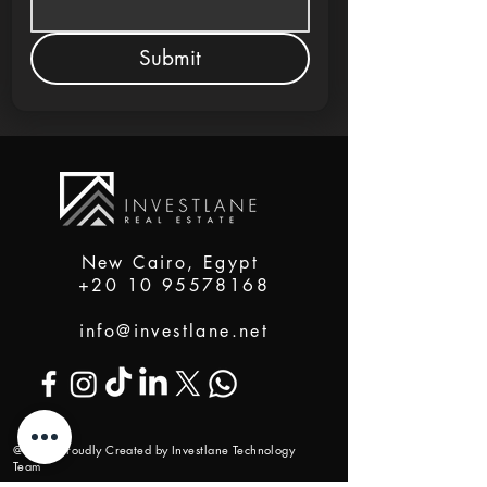
Submit
New Cairo, Egypt
+20 10 95578168
info@investlane.net
@2024 Proudly Created by Investlane Technology
Team