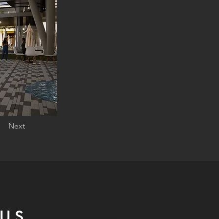
Next
US