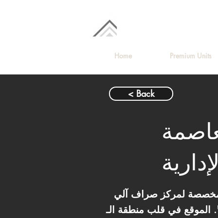
Home
Premium Units
< Back
اصمة
لإدارية
ركز صراف آلي (ATM) بمساحة
 الـ R7 السكنية بيضمنلك حركة مستمرة على الماكينات. استثمر