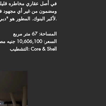
في أصل عقاري مخاطره قليلة
ومضمون من غير أي مجهود في 
لأكبر البنوك. المطور هو "دبي مصر"، والمول مصمم ليكون وجهة رئيسية في المنطقة.
المساحة: 67 متر مربع
السعر: 10,606,100 جنيه مصري
التشطيب: Core & Shell