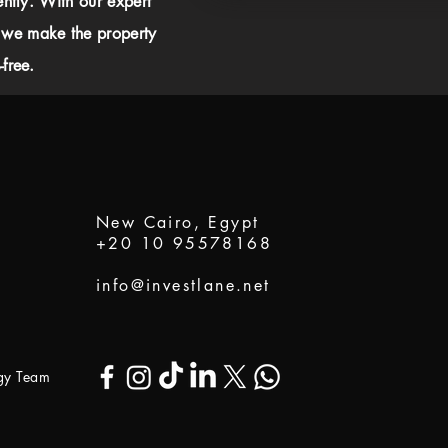
ently. With our expert
 we make the property
free.
New Cairo, Egypt
+20 10 95578168
info@investlane.net
ogy Team