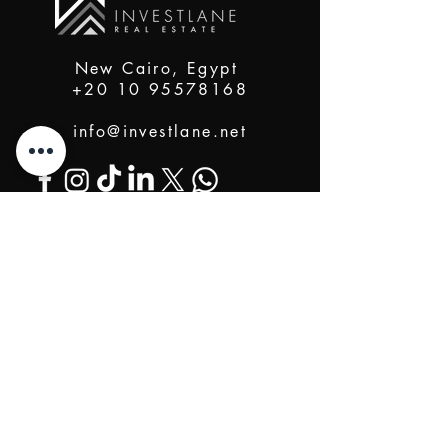
New Cairo, Egypt
+20 10 95578168
info@investlane.net
@2024 Proudly Created by Investlane Technology
Team