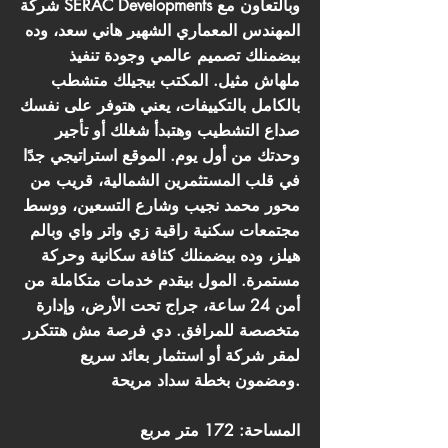
شركة SERAC Developments وبالتعاون مع
المهندس المعماري الشهير هاني سعد، وده
بيضمنلك تصميم عالمي وجودة تنفيذ
ملهاش مثيل. المكتب بيجيلك متشطب
بالكامل بالتكييفات، يعني هتوفر على نفسك
صداع التشطيب وهتبدأ شغلك أو تأجير
وحدتك من أول يوم. الموقع استراتيجي جدًا
في قلب المستثمرين الشمالية، قريب من
محور محمد نجيب وشارع التسعين، ووسط
مجتمعات سكنية راقية زي واتر واي وبالم
هيلز، وده بيضمنلك كثافة سكانية وحركة
مستمرة. المول بيقدم خدمات متكاملة من
أمن 24 ساعة، جراج تحت الأرض، وإدارة
متخصصة للمرافق. دي فرصة مش هتتكرر
لمقر شركة أو استثمار بعائد سريع
ومضمون بخطة سداد مريحة.
المساحة: 172 متر مربع