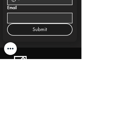
Email
Submit
New Cairo, Egypt
+20 10 95578168
info@investlane.net