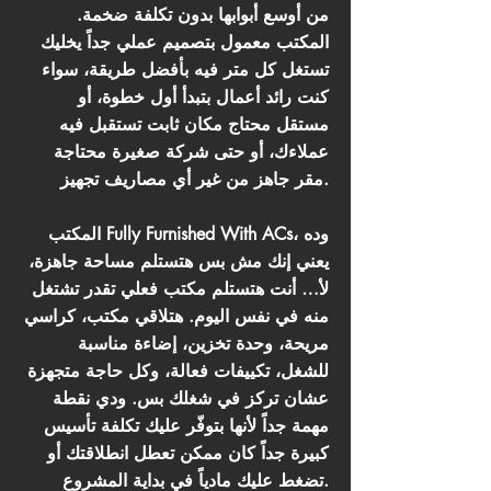
من أوسع أبوابها بدون تكلفة ضخمة.
المكتب معمول بتصميم عملي جداً يخليك
تستغل كل متر فيه بأفضل طريقة، سواء
كنت رائد أعمال بتبدأ أول خطوة، أو
مستقل محتاج مكان ثابت تستقبل فيه
عملاءك، أو حتى شركة صغيرة محتاجة
مقر جاهز من غير أي مصاريف تجهيز.
المكتب Fully Furnished With ACs، وده
يعني إنك مش بس هتستلم مساحة جاهزة،
لأ… أنت هتستلم مكتب فعلي تقدر تشتغل
منه في نفس اليوم. هتلاقي مكتب، كراسي
مريحة، وحدة تخزين، إضاءة مناسبة
للشغل، تكييفات فعالة، وكل حاجة متجهزة
عشان تركز في شغلك بس. ودي نقطة
مهمة جداً لأنها بتوفّر عليك تكلفة تأسيس
كبيرة جداً كان ممكن تعطل انطلاقتك أو
تضغط عليك مادياً في بداية المشروع.