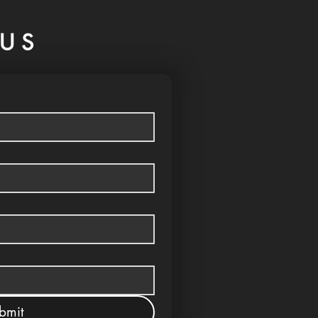
US
bmit