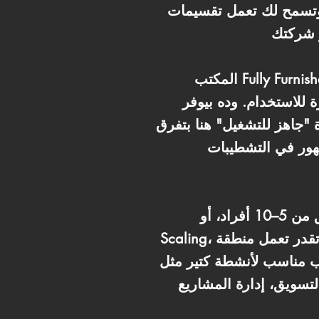
 وتسمح لك تعمل تقسيمات
المكتب Fully Furnished With ACs، يعني هتستلم مكان مكتمل فعلاً: مكاتب حديثة، كراسي مريحة لفترات
 للاستخدام. وده بيوفر
"جاهز للتشغيل" هنا بتفرق
شهور في التشطيبات
مساحة الـ 62 متر تعتبر مساحة ممتازة للشركات اللي فيها فريق من 5–10 أفراد، أو Startups في مرحلة
Scaling، أو شركات خدمات محتاجة مكتب احترافي جاهز. الأكثر تميزاً إن المساحة مرنة جداً: تقدر تعمل منطقة
تب مناسب لأنشطة كتير مثل
سويق، إدارة المشاريع، IT، التدريب، الاستشارات، الشركات العقارية، وغيرها من المجالات اللي بتحتاج بيئة