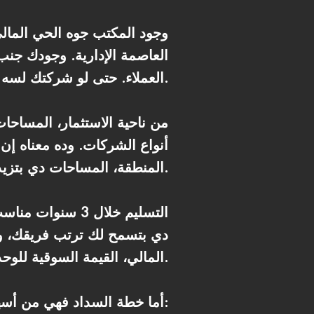
وجود المكتب جوه الحي المالي 
العاصمة الإدارية. وجودك جن
العملاء. حتى لو شركتك لسه بتكبر، فالموقع بيدي ثقة ومصداقية كبيرة ويخلي التعامل معاك أسهل.
من ناحية الاستثمار، المساحات
أنواع الشركات. وده معناه إن
المنطقة، المساحات دي بتزيد قيمتها بسرعة لأن العرض أقل من الطلب الحقيقي.
التسليم خلال 3 
دي بتسمح لك ترتب فريقك، و
المالي، القيمة السوقية للوحدة قبل الاستلام هتزيد بشكل كبير.
أما خطة السداد فهي من أسهل الأنظمة الموجودة في السوق: