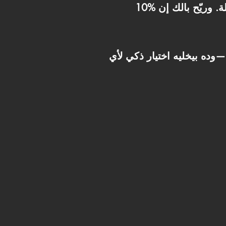
10% مقدم فقط، والباقي على 7 سنوات كاملة. وريّح بالك إن Maintenance 10% بتغطي خدمات التشغيل
كامل—وده بيخليه اختيار ذكي لأي