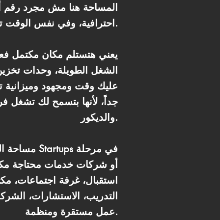
المساحة هنا مش مجرد رقم أك
احترافية، وفي نفس الوقت تدي انطباع راقٍ جداً للعملاء والشركاء اللي بيزوروا مقر شركتك.
الشغل الطويلة، وحدات تخزين 
عليك وقت ومجهود وميزانية تج
جداً، لأنها بتسمح لك تشغل فر
والديكور.
استقبال، غرفة اجتماعات، مك
عمل مستقرة ومنظمة.