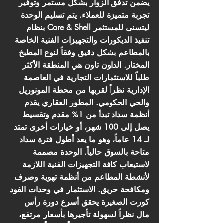
يضمن تدفق الزوار بشكل مستمر وتوفير
تجربة متميزة للعملاء. يتم تسليم الوحدة
بنظام Core & Shell ليتسنى للمستثمر
تنفيذ الديكورات والتجهيزات الفنية الخاصة
بالمطاعم بشكل دقيق وفقاً لنوع المطبخ
المختار. الداون تاون هي المنطقة الأكثر
طلباً للاستثمارات التجارية في العاصمة
الإدارية نظراً لقربها من محطة المونوريل
والحي الحكومي. المطور العقاري يقدم
أنظمة سداد تبدأ من 1% مقدم وتقسيط
يصل إلى 100 شهر، أو خيارات أخرى تمتد
لـ 14 عاماً، وهو ما يعد أطول فترة سداد
متاحة بالسوق حالياً. الوحدة مصممة
لاستيعاب كافة التجهيزات الفنية اللازمة
لأنشطة المطاعم من أنظمة تهوية وصرف
ومكافحة حريق. الاستثمار في وحدات الفود
كورت الصغيرة يحقق أسرع دورة رأس
مال نظراً لسهولة تأجيرها بأسعار مرتفع،