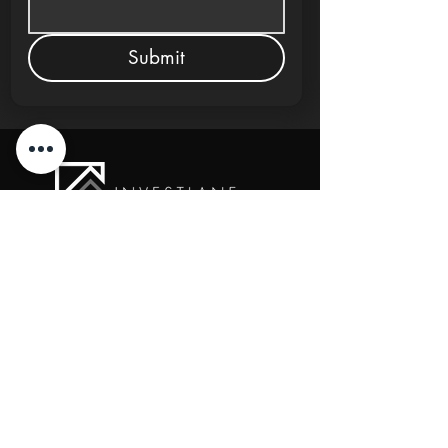
Submit
New Cairo, Egypt
+20 10 95578168
info@investlane.net
@2024 Proudly Created by Investlane Technology
Team