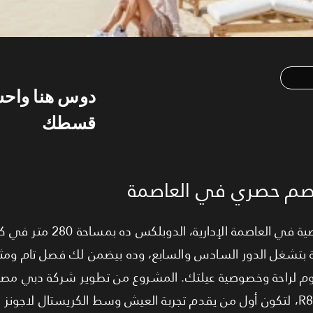
دوس هنا واح
قسطك
خصم حصري في العاصمة
. الوحدة بتشغل الدور السادس والسابع، وده بيضمن لك فصل تام وم
نقلت خبرتها العالمية لقلب منطقة R8، لتكون أول من يقدم تجربة العيش وسط الكريستال