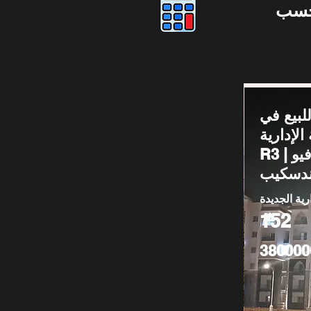
حسب
لبيع في
لإدارية –
R3 | دور أرضي فيو
ندسكيب
رية الجديدة
152
380000