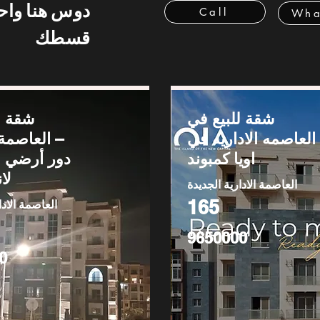
دوس هنا وا
Call
Wha
قسطك
شقة للبيع في
شقة ل
العاصمه الاداريه في
العاصمة ا
اويا كمبوند
لا
العاصمة الادارية الجديدة
165
العاصمة الادا
9650000
0