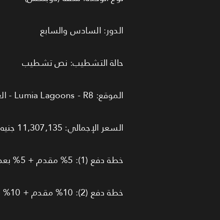
الدور: السادس والسابع
حالة التشطيب: نص تشطيب
الموقع: Lumia Lagoons - R8 - العاصمة الإدارية الجديدة
السعر الإجمالي: 11,307,135 جنيه مصري
خطة دفع (1): 5% مقدم + 5% بعد 6 شهور وقسط على 9 سنين (خصم 5%)
خطة دفع (2): 10% مقدم + 10% بعد 6 شهور وقسط على 6 سنين (خصم 20%)