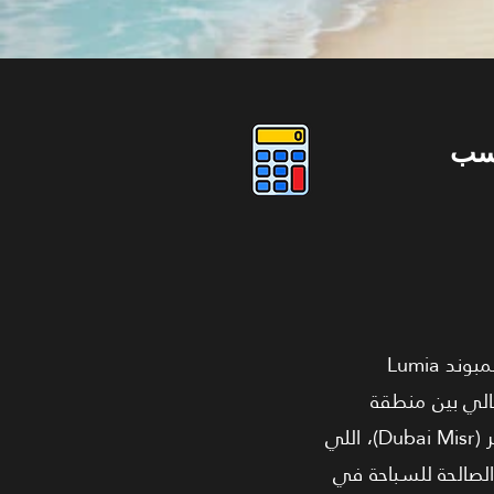
سب
لو بتدور على قمة الفخامة والخصوصية في العاصمة الإدارية، الدوبلكس ده بمساحة 280 متر في كمبوند Lumia
ثالي بين منطقة
الاستقبال والمعيشة وبين غرف النوم لراحة وخصوصية عيلتك. المشروع من تطوير شركة دبي مصر (Dubai Misr)، اللي
 لاجونز الصالحة للسباحة في