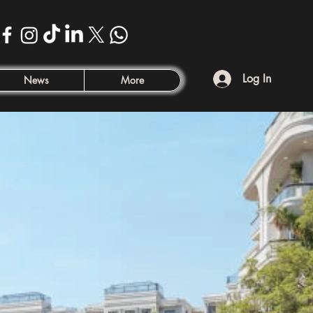
Log In
News
More