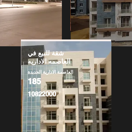
شقة للبيع في
العاصمه الاداريه
العاصمة الادارية الجديدة
185
10822000