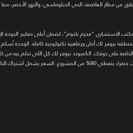
قايق من مطار العاصمة، الحي الدبلوماسي، والنهر الأخضر، مما 
ب الاستشاري "محرم باخوم"، لضمان أعلى معايير الجودة الإنش
نطقة بيوفر لك أمان ورفاهية تكنولوجية كاملة. الوحدة تُس
 الخاصة على ذوقك. الكمبوند بيوفر لك كل اللي تحلم بيه من
ومناطق ترفيهية للأطفال، ومساحات خضراء بتغطي 80% من المشروع. السعر يشم