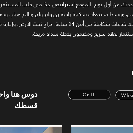
دتك من أول يوم. الموقع استراتيجي جدًا في قلب المستثمري
، ووسط مجتمعات سكنية راقية زي واتر واي وبالم هيلز، وده 
سكانية وحركة مستمرة. المول بيقدم خدمات متكاملة من أمن 24 ساعة، 
تثمار بعائد سريع ومضمون بخطة سداد مريحة.
دوس هنا وا
Call
Wha
قسطك