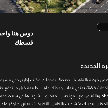
دوس هنا واح
قسطك
ة الجديدة
التجاري الإداري اللي نسبة إنشاءاته تخطت 95%، يعني بتعاين وحدتك على الطبيعة قبل 
تطوير شركة SERAC Developments وبالتعاون مع المهندس المعماري الشهير هاني س
المكتب بيجيلك متشطب بالكامل بالتكييفات، يعني هتوفر عل