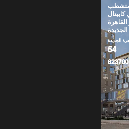
 54م متشطب
 كابيتال
 القاهرة
الجديدة
هرة الجديدة
54
623700