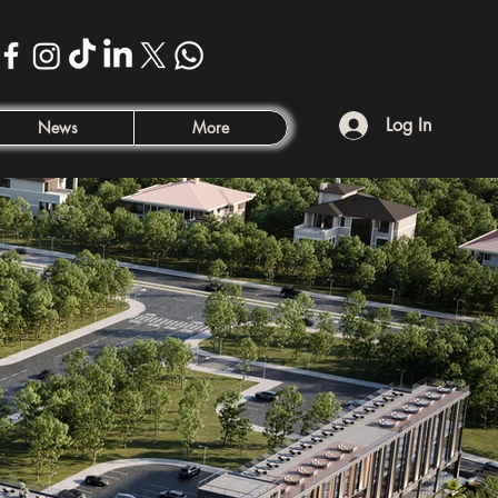
Log In
News
More