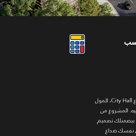
سب
استلم مكتبك فورًا واستثمر في أضمن فرصة بالقاهرة الجديدة! بنقدملك مكتب إداري في مشروع City Hall، المول
ما تدفع جنيه. المشروع من
عد، وده بيضمنلك تصميم
ى نفسك صداع