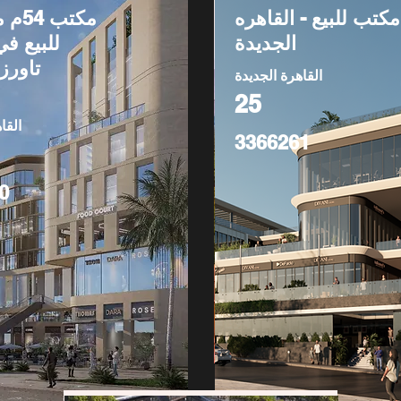
مكتب للبيع - القاهره
مكتب
الجديدة
للبيع في
تاورز
القاهرة الجديدة
25
القا
3366261
0