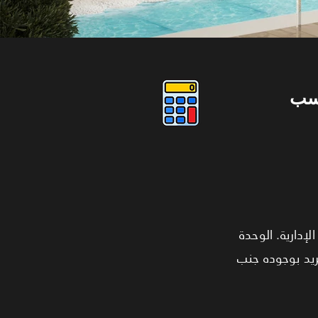
سب
ة الإدارية. الوحدة
هتتسلم "Core & Sh