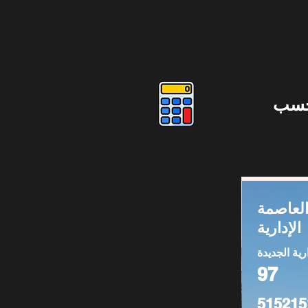
حسب
لعاصمة
الإدارية
رية الجديدة
97
515215