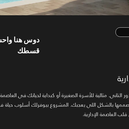
دوس هنا واح
قسطك
رية
ية 99 متر في الدور التاني. مثالية للأسرة الصغيرة أو كبداية لحياتك في العاصم
ell"  بالشكل اللي يعجبك. المشروع بيوفرلك أسلوب حياة فريد بوجوده جنب
"ب العاصمة الإدارية