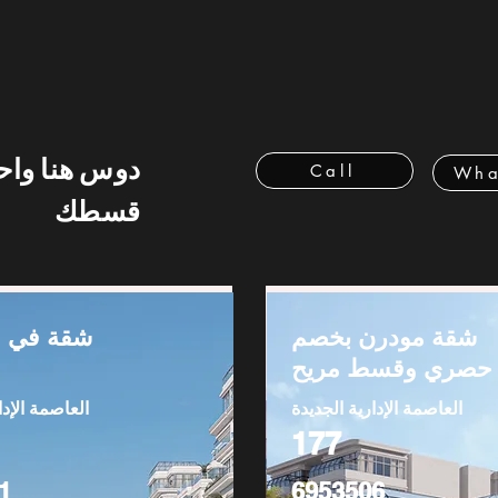
دوس هنا وا
Call
Wha
قسطك
شقة مودرن بخصم
شقة في ا
حصري وقسط مريح
العاصمة الإدارية الجديدة
العاصمة الإدا
177
1
6953506