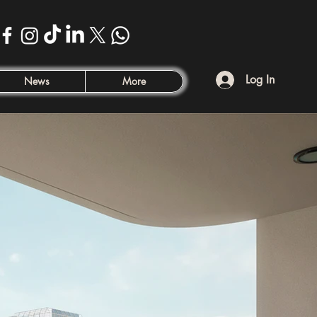
Log In
News
More