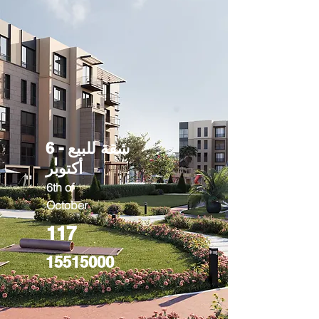
شقة للبيع - 6
أكتوبر
6th of
October
117
15515000