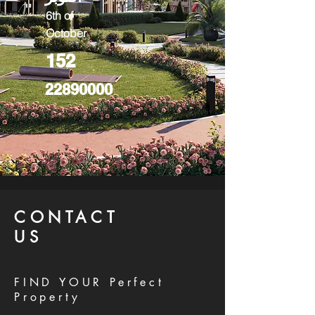
6th of
October
152
22890000
CONTACT
US
FIND YOUR Perfect
Property