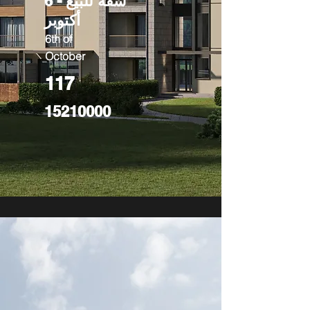
شقة للبيع - 6
أكتوبر
6th of
October
117
15210000