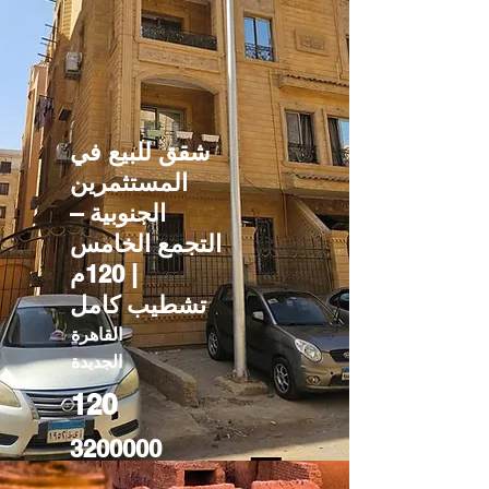
شقق للبيع في
المستثمرين
الجنوبية –
التجمع الخامس
| 120م
تشطيب كامل
القاهرة
الجديدة
120
3200000