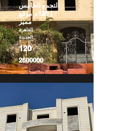
التجمع الخامس
| 120م موقع
مميز
القاهرة
الجديدة
120
2600000