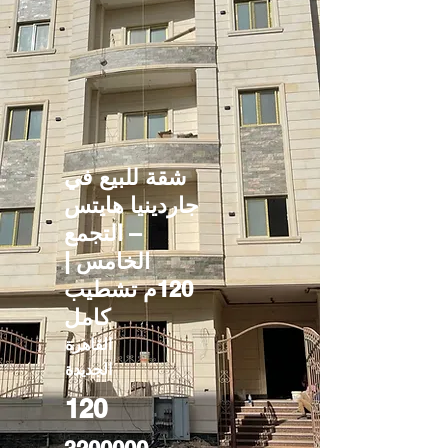
شقة للبيع في
جاردينيا هايتس
– التجمع
الخامس |
120م تشطيب
كامل
القاهرة
الجديدة
120