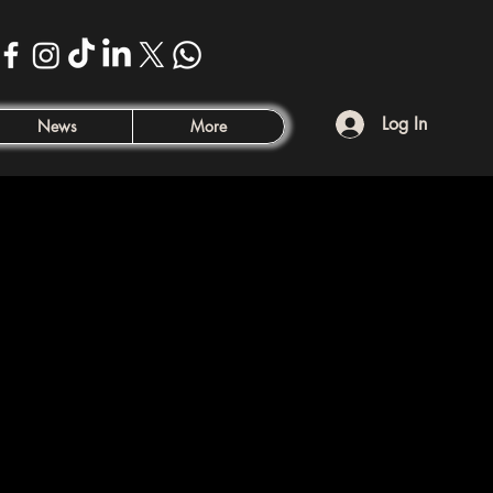
Log In
News
More