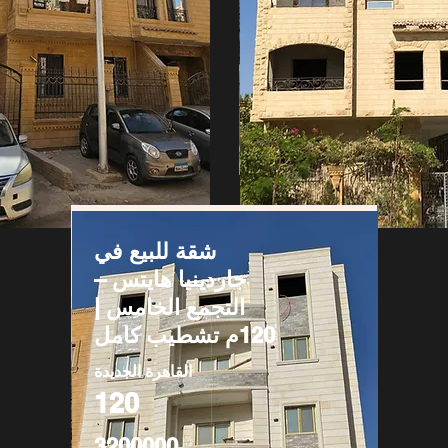
شقة للبيع في
جاردينيا هايتس –
التجمع الخامس |
120م تشطيب كامل
القاهرة الجديدة
120
3200000