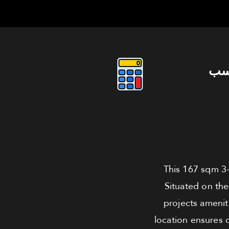
سب
This 167 sqm 3-
Situated on the 
projects amenit
location ensures q