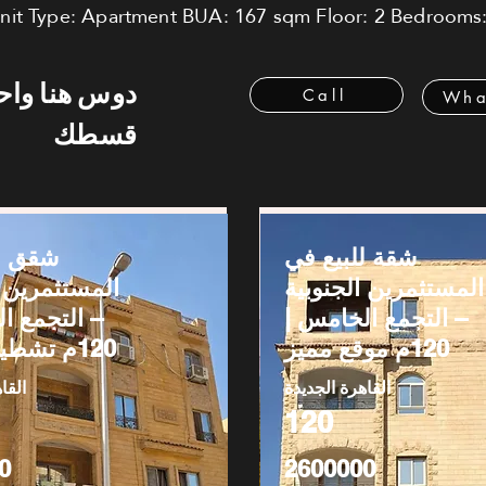
 Unit Type: Apartment BUA: 167 sqm Floor: 2 Bedrooms:
دوس هنا وا
Call
Wha
قسطك
شقة للبيع في
شقق لل
المستثمرين الجنوبية
المستثمرين ا
– التجمع الخامس |
التجمع ا |
120م موقع مميز
120م تشطيب كامل
القاهرة الجديدة
القا
120
0
2600000