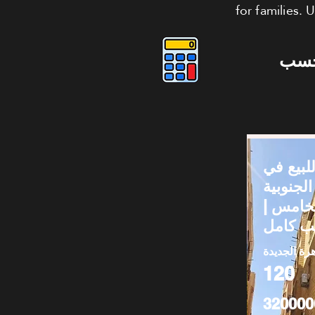
for families.
حسب
بيع في
لجنوبية
– لخامس
هرة الجديدة
120
320000