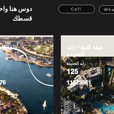
دوس هنا وا
Call
Wha
قسطك
شقة للبيع - زايد
شقة للبي
الجديدة
زايد الجديدة
ز
125
76
11573561