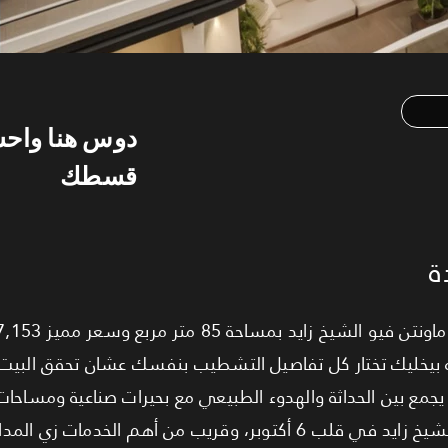
دوس هنا واح
قسطك
ة
 بتسليم Core & Shell، وده بيخليك تختار كل تفاصيل التشطيب بنفسك عشان تحقق ال
 يجمع بين الحداثة والهدوء الطبيعي مع بحيرات صناعية ومساحا
موقعه استراتيجي جدًا على محور الشيخ زايد في قلب 6 أكتوبر، وقريب من أهم الخدم