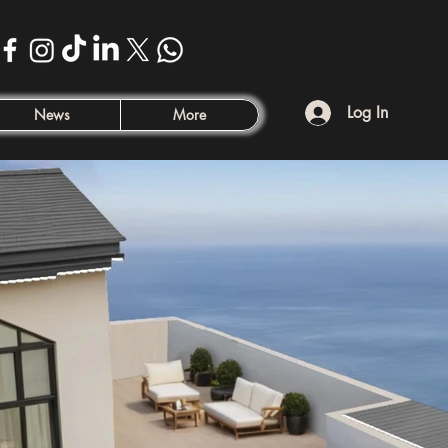
Log In
News
More