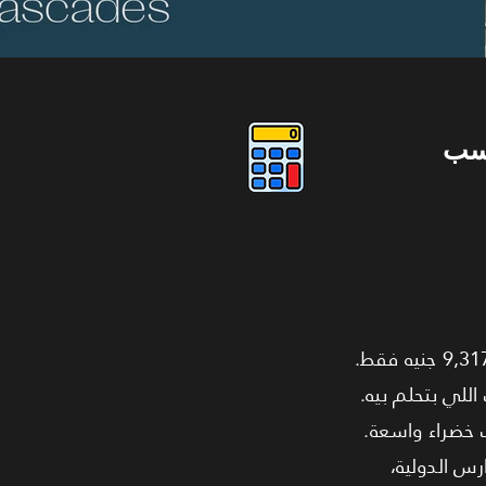
سب
احجز دلوقتي شقة للبيع في جريان ماونتن فيو الشيخ زايد بمساحة 85 متر مربع وسعر مميز 9,317,153 جنيه فقط.
بيت اللي بتحلم بيه.
ت خضراء واسعة.
ات زي المدارس الدولية،