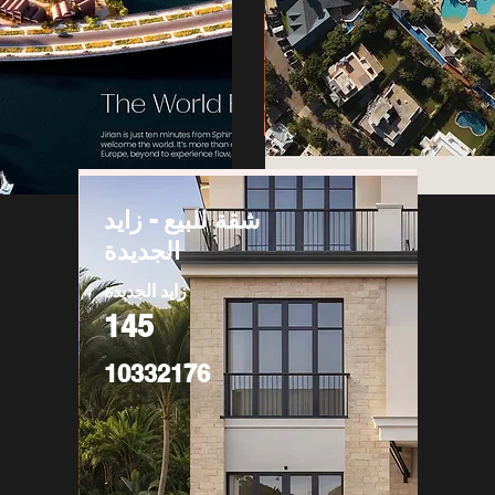
شقة للبيع - زايد
الجديدة
زايد الجديدة
145
10332176