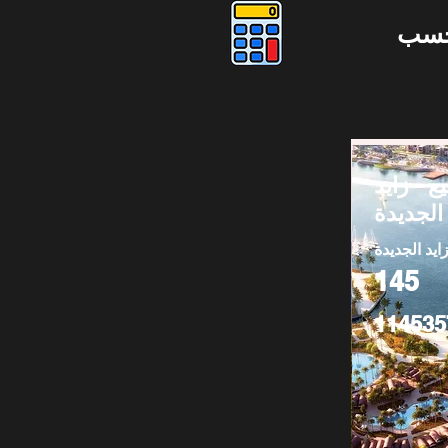
حسب
ع - زايد
الجديدة
ايد الجديدة
145
114535