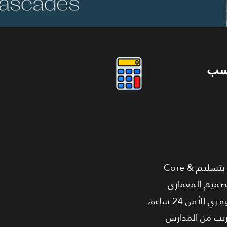
سب
امتلك شقة بمساحة 145 متر مربع في كمبوند جريان ماونتن فيو بسعر 11,453,576 جنيه. الوحدة بتسليم Core &
لتصميم المعماري
العصري والطبيعة الخضراء اللي بتخلق بيئة سكنية مثالية. كمان فيه كل الخدمات الأساسية والترفيهية زي الأمن 24 ساعة،
قريب من المدارس