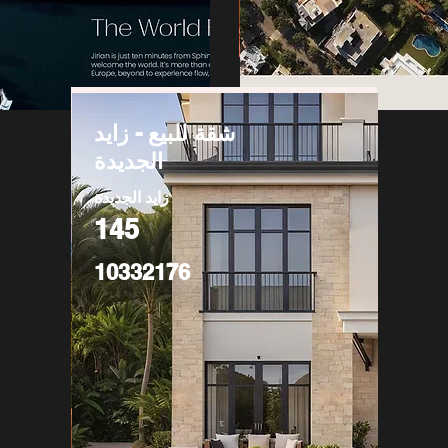
شقة للبيع - زايد
الجديدة
زايد الجديدة
145
10332176