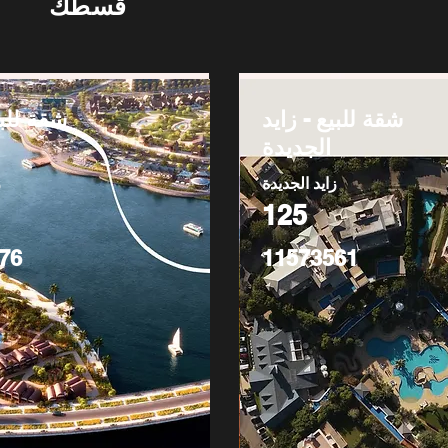
قسطك
شقة للبيع - زايد
شقة للبي
الجديدة
زايد الجديدة
ز
125
76
11573561