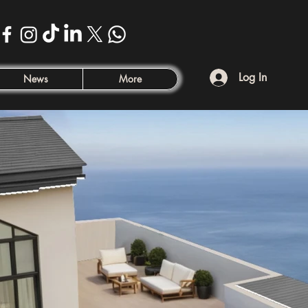
Log In
News
More