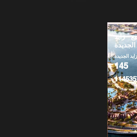
ع - زايد
الجديدة
ايد الجديدة
145
114535