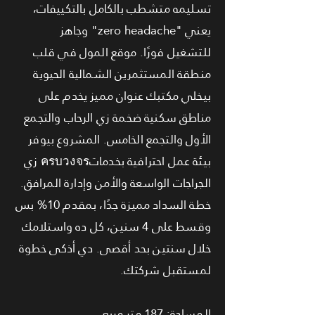
تسليمه متشطب بالكامل بالتكييفات،
يعني "zero headache" وجاهز
للتشغيل فورًا. موقع المول في قلب
منطقة المستثمرين الشمالية الحيوية
بيخلي مكتبك عنوان مميز يخدم على
مناطق سكنية ضخمة زي الرحاب والتجمع
الأول والتجمع الخامس. المشروع بيوفر
بيئة عمل احترافية بخدماتครบวงจร زي
الجراجات الواسعة والأمن وإدارة المرافق.
خطة السداد مميزة جدًا، بمقدم 10% بس
وقسط على 4 سنين، كل ده واستلامك
خلال سنتين بحد أقصى. دي أذكى خطوة
لمستقبل شركتك.
المساحة: 187 متر مربع