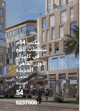
مكتب 54م
متشطب للبيع
في كابيتال
تاورز القاهرة
الجديدة
القاهرة
الجديدة
54
6237000