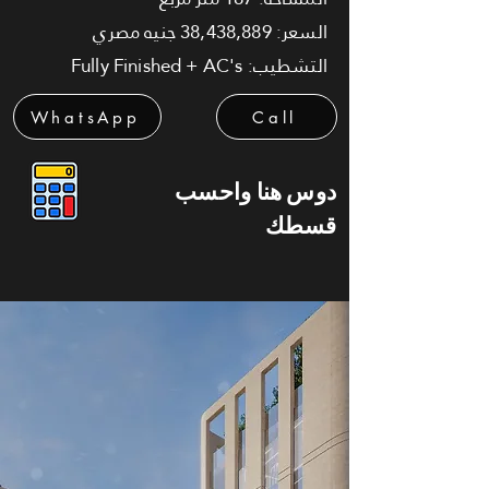
السعر: 38,438,889 جنيه مصري
التشطيب: Fully Finished + AC's
WhatsApp
Call
دوس هنا واحسب
قسطك