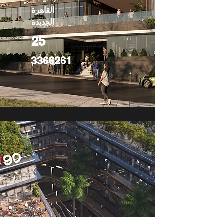
القاهرة
الجديدة
25
3366261