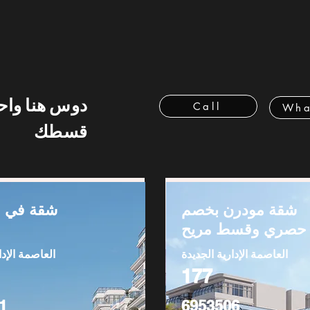
دوس هنا وا
Call
Wha
قسطك
شقة مودرن بخصم
شقة في ا
حصري وقسط مريح
العاصمة الإدارية الجديدة
العاصمة الإدا
177
1
6953506