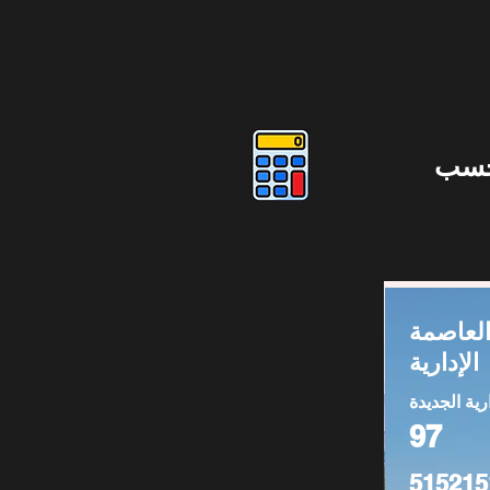
حسب
لعاصمة
الإدارية
رية الجديدة
97
515215