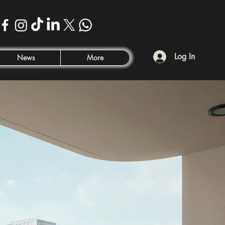
Log In
News
More