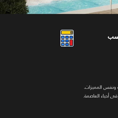
سب
س المساحة ونفس المميزات
الوحدة هتتسلم "Core & Shell" عشان تبدع في تصميمها. المشروع بيتميز بموقعه في الـ R7 ء العاصمة