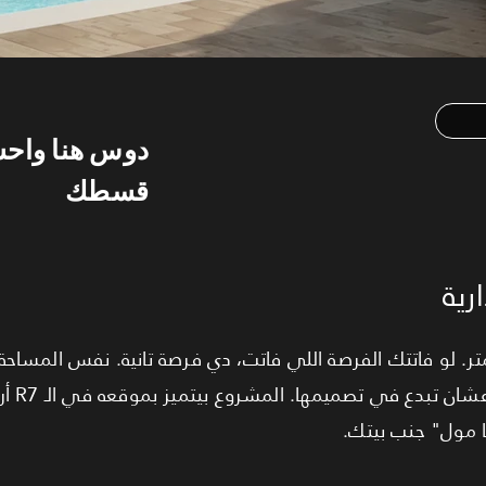
دوس هنا واح
قسطك
رية
رجع تاني للدور الرابع بشقة 177 متر. لو فاتتك الفرصة اللي فاتت، دي فرصة تانية. نف
أرقى أحيا.
يا مول" جنب بيتك