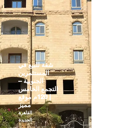
شقة للبيع في
المستثمرين
الجنوبية –
التجمع الخامس
| 120م موقع
مميز
القاهرة
الجديدة