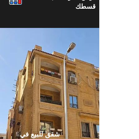
قسطك
شقق للبيع في