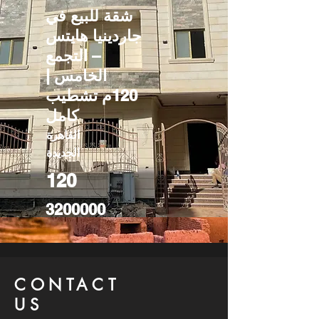
شقة للبيع في
جاردينيا هايتس
– التجمع
الخامس |
120م تشطيب
كامل
القاهرة
الجديدة
120
3200000
CONTACT
US