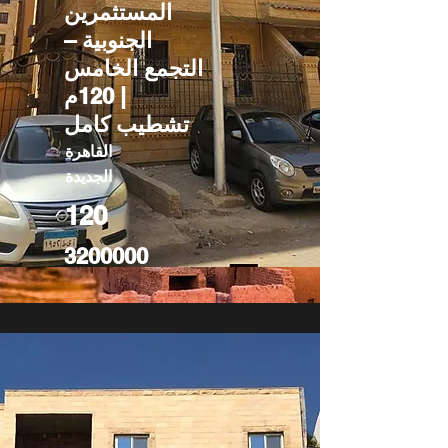
المستثمرين
الجنوبية –
التجمع الخامس
| 120م
تشطيب كامل
القاهرة
الجديدة
120
3200000