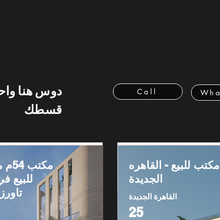
دوس هنا وا
Call
Wha
قسطك
مكتب للبيع - القاهره
مكتب
الجديدة
للبيع في
تاورز
القاهرة الجديدة
25