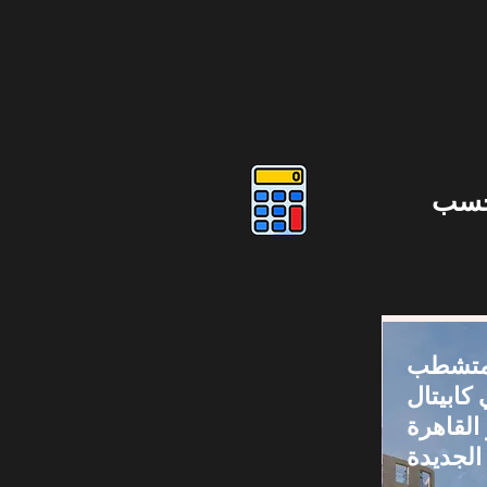
حسب
 54م متشطب
 كابيتال
 القاهرة
الجديدة