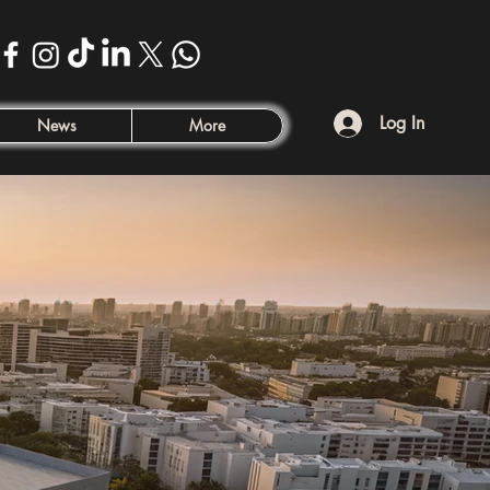
Log In
News
More