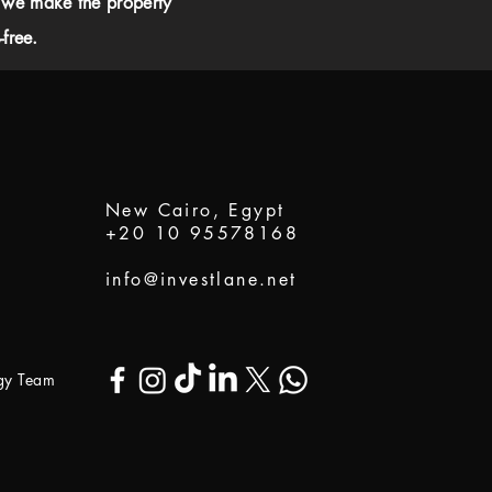
 we make the property
free.
New Cairo, Egypt
+20 10 95578168
info@investlane.net
ogy Team