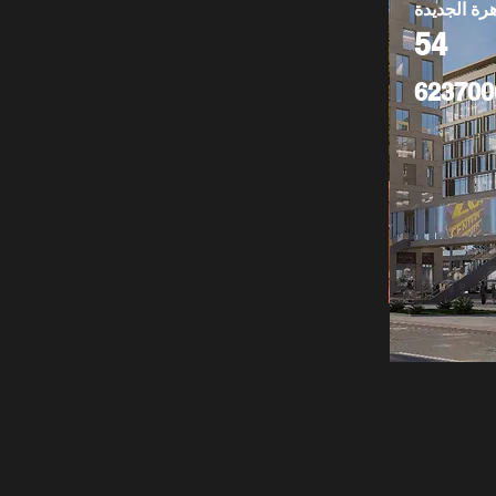
هرة الجديدة
54
623700