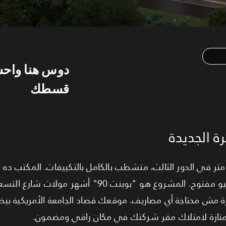
دوس هنا واح
قسطك
ة الجديدة
نوفرلك مكتب إداري بمساحة 164 متر في الدور الثالث، متشطب بالكامل بالتكييفات. المكتب 
والخصوصية في الأدوار العليا، مع فيو مفتوح. المشروع هو "بوينت 
زة مش محتاجة أي مصاريف. موقعك قصاد الجامعة الأمريكية ب
ممتازة لامتلاك مقر شركتك في مكان راقي ومضمون.