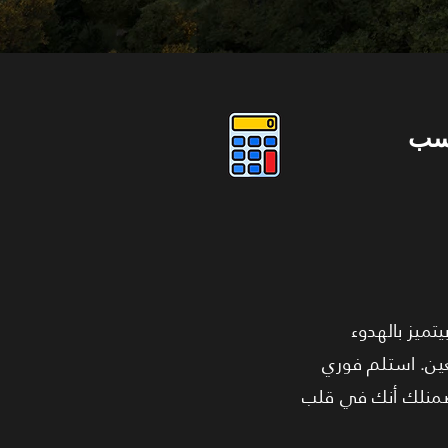
سب
ده بيتميز بالهدوء
90" أشهر مولات شارع التسعين. استلم فوري
يضمنلك أنك في قلب