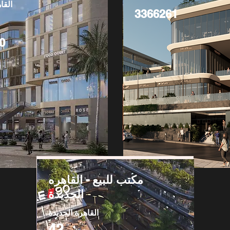
القا
3366261
0
مكتب للبيع - القاهره
الجديدة
القاهرة الجديدة
42