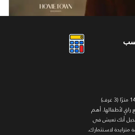
سب
بيت العيلة المثالي يحمل توقيع Hometown! استثمر في المساحة والراحة والجودة في شقة الـ 149 مترًا (3 غرف)
مع راقٍ لأطفالها. أهم
نا هي أنك بتجمع بين المساحة العائلية الرحبة والقوة الاستثمارية لاسم Hometown. تخيل أنك تعيش في
 متزايدة لاستثمارك.