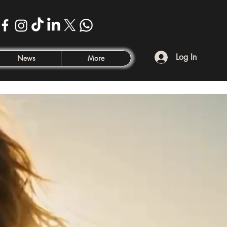
Log In
News
More