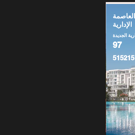
لعاصمة
الإدارية
رية الجديدة
97
515215