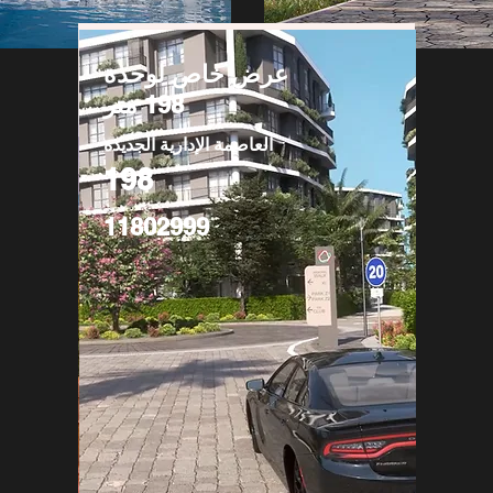
عرض خاص لوحدة
198 متر
العاصمة الإدارية الجديدة
198
11802999