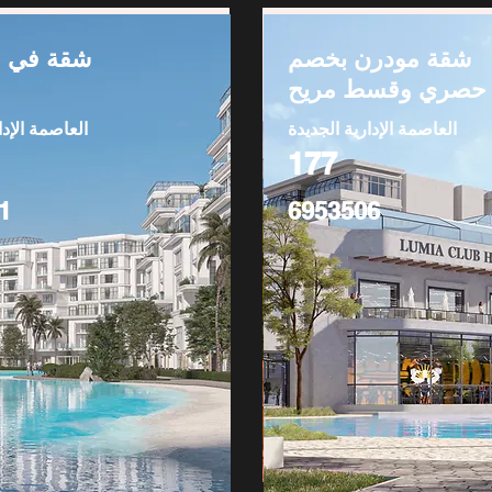
شقة مودرن بخصم
شقة في ا
حصري وقسط مريح
العاصمة الإدارية الجديدة
العاصمة الإدا
177
1
6953506