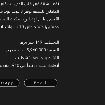
الداخلي للشقة
دفعتين) وتمتد حتى 10 سنوات. لا تفوت فرصة حجز بيت عائلتك في المشروع السكني الأكثر انتظارًا في العاصمة.
المساحة: 149 متر مربع
السعر: 5,960,000 جنيه مصري
التشطيب: نصف تشطيب
أنظمة السداد: تبدأ من 10% مقدم (5%+5%) وتقسيط يصل إلى 10 سنوات مع خصومات تصل إلى 18%.
tsApp
Email