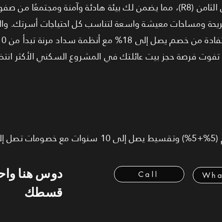
تقع الشقة في قلب الحي السكني الثامن (R8)، مما يضمن لك بيئة هادئة وآمنة ومج
 يوفر 3 غرف نوم مريحة ومساحات معيشة واسعة لتناسب كل احتياجات أسرتك.
دوس هنا وا
Call
Wha
قسطك