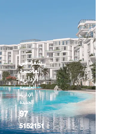
شقة في
العاصمة
الإدارية
العاصمة
الإدارية
الجديدة
97
5152151