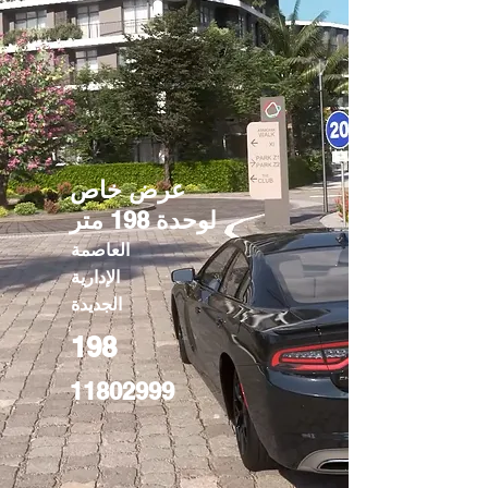
عرض خاص
لوحدة 198 متر
العاصمة
الإدارية
الجديدة
198
11802999