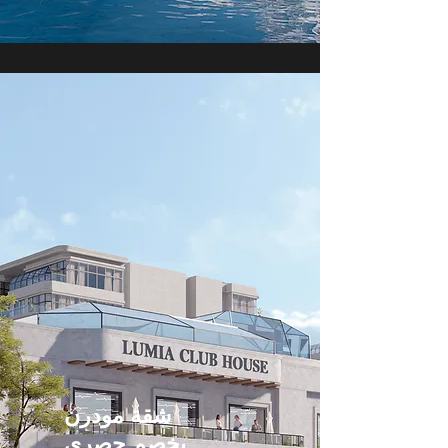
شقة مودرن
بخصم حصري