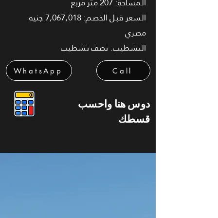
المساحة: 207 متر مربع
السعر قبل الخصم: 7,067,018 جنيه
مصري
التشطيب: نصف تشطيب
WhatsApp
Call
دوس هنا واحسب
قسطك