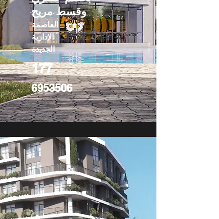
وقسط مريح
العاصمة
الإدارية
الجديدة
177
6953506