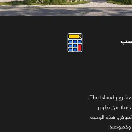
سب
حقق حلم امتلاك فيلا في القاهرة الجديدة! نقدم لك تاون هاوس "ميدل" بمساحة 244 مترًا في مشروع The Island،
 فيلا من تطوير
له فرصة لا تعوض. هذه الوحدة
ة وخصوصية.