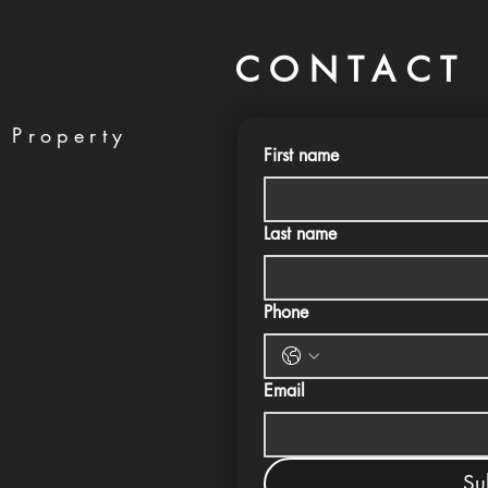
CONTACT 
 Property
First name
Last name
Phone
Email
Su