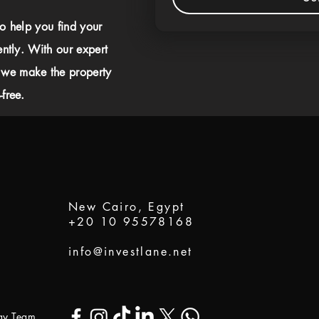
to help you find your
ently. With our expert
 we make the property
free.
New Cairo, Egypt
+20 10 95578168
info@investlane.net
ogy Team