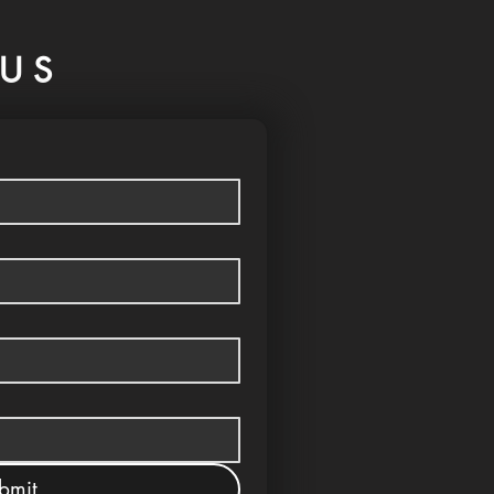
US
bmit