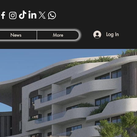
Log In
News
More