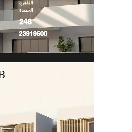
القاهرة
الجديدة
248
23919600