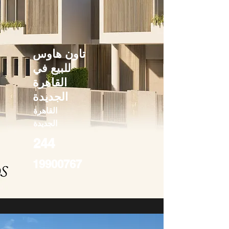
تاون هاوس
للبيع في
القاهرة
الجديدة
القاهرة
الجديدة
244
19900767