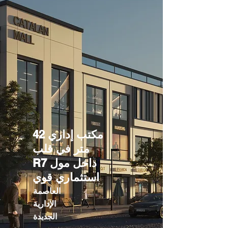
مكتب إداري 42
متر في قلب
R7 داخل مول
استثماري قوي
العاصمة
الإدارية
الجديدة