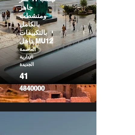
جاهز
ومتشطب
بالكامل
بالتكييفات
داخل MU12
العاصمة
الإدارية
الجديدة
41
4840000