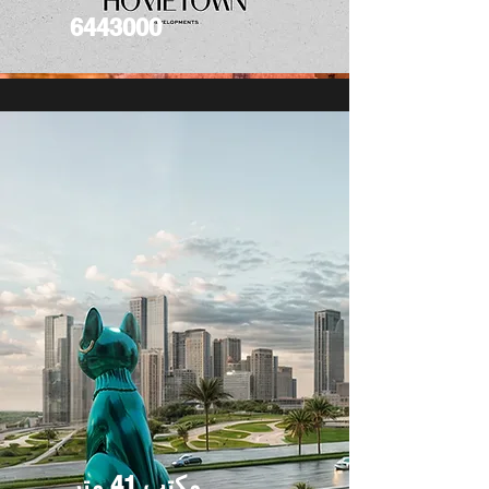
6443000
مكتب 41 متر