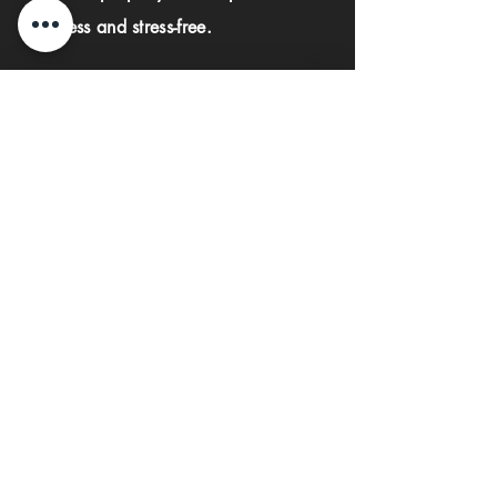
seamless and stress-free.
First name
Last name
Phone
Email
Submit