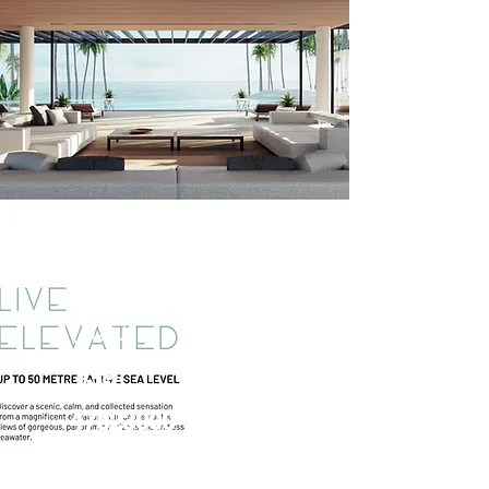
شقة للبيع في
الساحل
الشمالي
الساحل
الشمالي
139
47823000