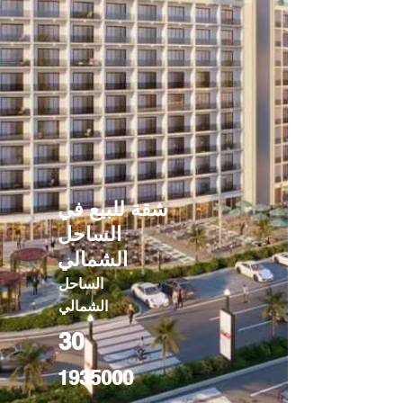
شقة للبيع في
الساحل
الشمالي
الساحل
الشمالي
30
1935000