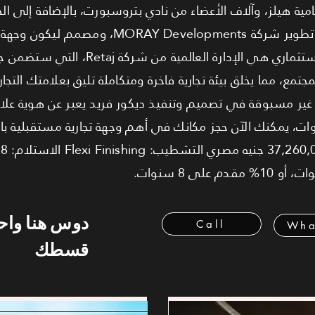
ية هيلز، وآلاف الأعضاء من نادي بتروسبورت، بالإضافة إلى الحر
تهدأ لشارع التسعين. المشروع من تطوير شركة elopments
والميزة التي تضمن لك أعلى عائد استثماري هي الإدار
لمجتمع، مما يخلق بيئة تجارية فاخرة ومتكاملة تليق بعلامتك التج
 يمنحك مرونة غير مسبوقة في تصميم وتنفيذ ديكور فريد يعبر عن هوية عل
سداد مريحة تصل إلى 8 سنوات، يمكنك الآن حجز مكانك في أهم وجهة تجارية مستقبلية
دوس هنا وا
Call
Wha
قسطك