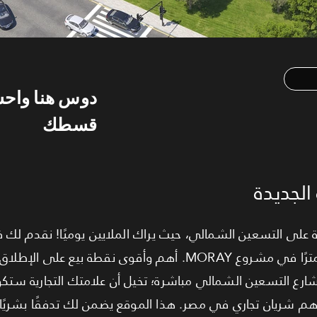
دوس هنا واح
قسطك
الجديدة
 على التسعين الشمالي، حيث يراك الملايين يوميًا! نقدم لك ف
مثيل لها: محل تجاري بمساحة 115 مترًا في مشروع MORAY. أهم وأقوى نقط
تمتد لـ 300 متر على شارع التسعين الشمالي مباشرة؛ تخيل أن علامتك التجارية 
وأهم شريان تجاري في مصر. هذا الموقع يضمن لك تدفقًا بشريًا