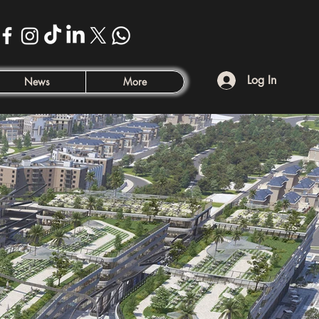
Log In
News
More