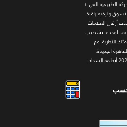
كة الطبيعية التي لا
MORAY Dev، ومصمم ليكون وجهة تسوق وترفيه راقية.
ة العالمية من شركة Retaj، التي ستضمن جذب أرقى العلامات
ارية. الوحدة بتشطيب
امتك التجارية. مع
 بالقاهرة الجديدة.
المساحة: 115 متر مربع السعر: 37,260,000 جنيه مصري التشطيب: Flexi Finishing الاستلام: 2028 أنظمة السداد:
حسب