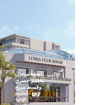
شقة مودرن
بخصم حصري
وقسط مريح
العاصمة
الإدارية