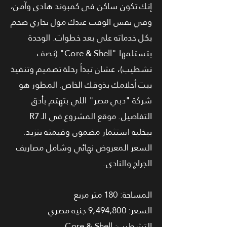
إنك تكون ساكن في كمبوند هادي وآمن،
وفي نفس الوقت عندك مول تجاري ضخم
بكل خدماته على بعد خطوات. الوحدة
بتستلمها "Core & Shell" (نصف
تشطيب)، عشان تبدأ رحلة تصميم وتنفيذ
بيت أحلامك بذوقك الخاص. المطور هو
شركة "دبي مصر" اللي بتهتم بأدق
التفاصيل. موقع المشروع في الـ R7
بيخليه استثمار مضمون وقيمته بتزيد.
السعر المعروض نهائي وشامل مصاريف
الجراج والنادي.
المساحة: 180 متر مربع
السعر: 9,494,800 جنيه مصري
التشطيب: Core & Shell