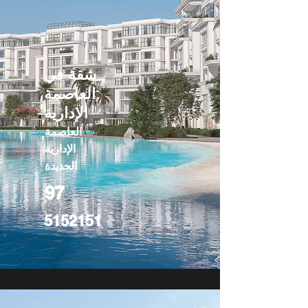
شقة في
العاصمة
الإدارية
العاصمة
الإدارية
الجديدة
97
5152151