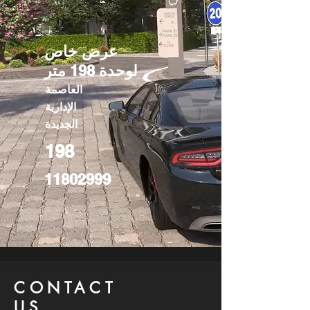
عرض خاص
لوحدة 198 متر
العاصمة
الإدارية
الجديدة
198
11802999
CONTACT
US