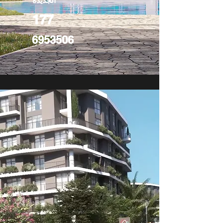
الجديدة
177
6953506